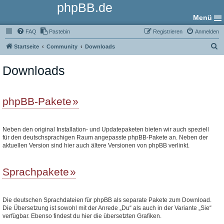
phpBB.de
Menü
FAQ
Pastebin
Registrieren
Anmelden
S
Startseite
Community
Downloads
u
Downloads
c
h
e
phpBB-Pakete
Neben den original Installation- und Updatepaketen bieten wir auch speziell
für den deutschsprachigen Raum angepasste phpBB-Pakete an. Neben der
aktuellen Version sind hier auch ältere Versionen von phpBB verlinkt.
Sprachpakete
Die deutschen Sprachdateien für phpBB als separate Pakete zum Download.
Die Übersetzung ist sowohl mit der Anrede „Du“ als auch in der Variante „Sie“
verfügbar. Ebenso findest du hier die übersetzten Grafiken.