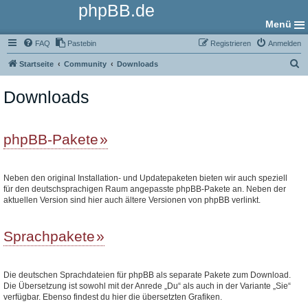
phpBB.de
Menü
FAQ
Pastebin
Registrieren
Anmelden
S
Startseite
Community
Downloads
u
Downloads
c
h
e
phpBB-Pakete
Neben den original Installation- und Updatepaketen bieten wir auch speziell
für den deutschsprachigen Raum angepasste phpBB-Pakete an. Neben der
aktuellen Version sind hier auch ältere Versionen von phpBB verlinkt.
Sprachpakete
Die deutschen Sprachdateien für phpBB als separate Pakete zum Download.
Die Übersetzung ist sowohl mit der Anrede „Du“ als auch in der Variante „Sie“
verfügbar. Ebenso findest du hier die übersetzten Grafiken.