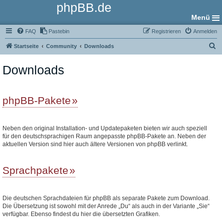
phpBB.de
Menü
FAQ
Pastebin
Registrieren
Anmelden
S
Startseite
Community
Downloads
u
Downloads
c
h
e
phpBB-Pakete
Neben den original Installation- und Updatepaketen bieten wir auch speziell
für den deutschsprachigen Raum angepasste phpBB-Pakete an. Neben der
aktuellen Version sind hier auch ältere Versionen von phpBB verlinkt.
Sprachpakete
Die deutschen Sprachdateien für phpBB als separate Pakete zum Download.
Die Übersetzung ist sowohl mit der Anrede „Du“ als auch in der Variante „Sie“
verfügbar. Ebenso findest du hier die übersetzten Grafiken.