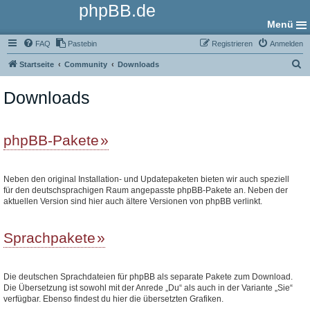
phpBB.de
Menü
FAQ
Pastebin
Registrieren
Anmelden
S
Startseite
Community
Downloads
u
Downloads
c
h
e
phpBB-Pakete
Neben den original Installation- und Updatepaketen bieten wir auch speziell
für den deutschsprachigen Raum angepasste phpBB-Pakete an. Neben der
aktuellen Version sind hier auch ältere Versionen von phpBB verlinkt.
Sprachpakete
Die deutschen Sprachdateien für phpBB als separate Pakete zum Download.
Die Übersetzung ist sowohl mit der Anrede „Du“ als auch in der Variante „Sie“
verfügbar. Ebenso findest du hier die übersetzten Grafiken.