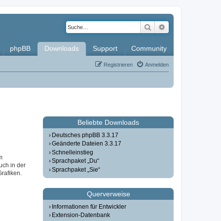
Suche
Erweiterte Such
phpBB
Downloads
Support
Community
Registrieren
Anmelden
Beliebte Downloads
Deutsches phpBB 3.3.17
Geänderte Dateien 3.3.17
Schnelleinstieg
m
Sprachpaket „Du“
uch in der
Sprachpaket „Sie“
Grafiken.
Querverweise
Informationen für Entwickler
Extension-Datenbank