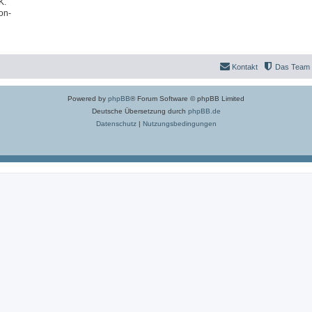
K.
on-
Kontakt
Das Team
Powered by
phpBB
® Forum Software © phpBB Limited
Deutsche Übersetzung durch
phpBB.de
Datenschutz
|
Nutzungsbedingungen