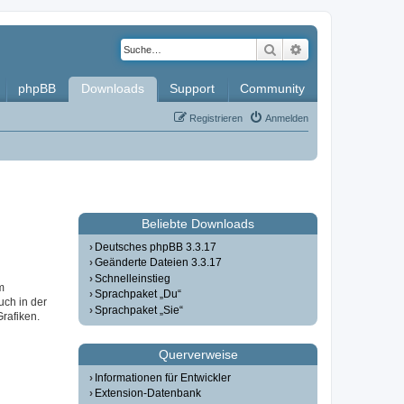
Suche
Erweiterte Such
phpBB
Downloads
Support
Community
Registrieren
Anmelden
Beliebte Downloads
Deutsches phpBB 3.3.17
Geänderte Dateien 3.3.17
Schnelleinstieg
m
Sprachpaket „Du“
uch in der
Sprachpaket „Sie“
Grafiken.
Querverweise
Informationen für Entwickler
Extension-Datenbank