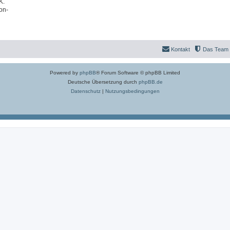
K.
on-
Kontakt
Das Team
Powered by
phpBB
® Forum Software © phpBB Limited
Deutsche Übersetzung durch
phpBB.de
Datenschutz
|
Nutzungsbedingungen