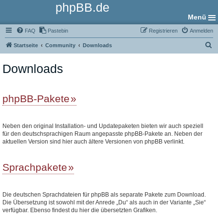
phpBB.de
Menü
FAQ
Pastebin
Registrieren
Anmelden
S
Startseite
Community
Downloads
u
Downloads
c
h
e
phpBB-Pakete
Neben den original Installation- und Updatepaketen bieten wir auch speziell
für den deutschsprachigen Raum angepasste phpBB-Pakete an. Neben der
aktuellen Version sind hier auch ältere Versionen von phpBB verlinkt.
Sprachpakete
Die deutschen Sprachdateien für phpBB als separate Pakete zum Download.
Die Übersetzung ist sowohl mit der Anrede „Du“ als auch in der Variante „Sie“
verfügbar. Ebenso findest du hier die übersetzten Grafiken.