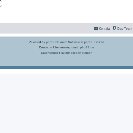
K.
on-
Kontakt
Das Team
Powered by
phpBB
® Forum Software © phpBB Limited
Deutsche Übersetzung durch
phpBB.de
Datenschutz
|
Nutzungsbedingungen