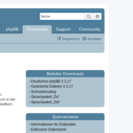
Suche
Erweiterte Such
phpBB
Downloads
Support
Community
Registrieren
Anmelden
Beliebte Downloads
Deutsches phpBB 3.3.17
Geänderte Dateien 3.3.17
Schnelleinstieg
m
Sprachpaket „Du“
uch in der
Sprachpaket „Sie“
Grafiken.
Querverweise
Informationen für Entwickler
Extension-Datenbank