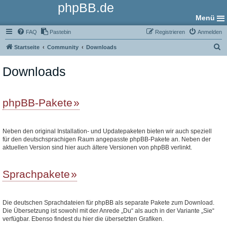
phpBB.de
Menü
FAQ
Pastebin
Registrieren
Anmelden
S
Startseite
Community
Downloads
u
Downloads
c
h
e
phpBB-Pakete
Neben den original Installation- und Updatepaketen bieten wir auch speziell
für den deutschsprachigen Raum angepasste phpBB-Pakete an. Neben der
aktuellen Version sind hier auch ältere Versionen von phpBB verlinkt.
Sprachpakete
Die deutschen Sprachdateien für phpBB als separate Pakete zum Download.
Die Übersetzung ist sowohl mit der Anrede „Du“ als auch in der Variante „Sie“
verfügbar. Ebenso findest du hier die übersetzten Grafiken.