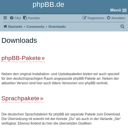
phpBB.de
Menü
FAQ
Pastebin
Registrieren
Anmelden
S
Startseite
Community
Downloads
u
Downloads
c
h
e
phpBB-Pakete
Neben den original Installation- und Updatepaketen bieten wir auch speziell
für den deutschsprachigen Raum angepasste phpBB-Pakete an. Neben der
aktuellen Version sind hier auch ältere Versionen von phpBB verlinkt.
Sprachpakete
Die deutschen Sprachdateien für phpBB als separate Pakete zum Download.
Die Übersetzung ist sowohl mit der Anrede „Du“ als auch in der Variante „Sie“
verfügbar. Ebenso findest du hier die übersetzten Grafiken.