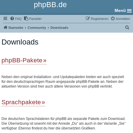
phpBB.de
Menü
FAQ
Pastebin
Registrieren
Anmelden
S
Startseite
Community
Downloads
u
Downloads
c
h
e
phpBB-Pakete
Neben den original Installation- und Updatepaketen bieten wir auch speziell
für den deutschsprachigen Raum angepasste phpBB-Pakete an. Neben der
aktuellen Version sind hier auch ältere Versionen von phpBB verlinkt.
Sprachpakete
Die deutschen Sprachdateien für phpBB als separate Pakete zum Download.
Die Übersetzung ist sowohl mit der Anrede „Du“ als auch in der Variante „Sie“
verfügbar. Ebenso findest du hier die übersetzten Grafiken.