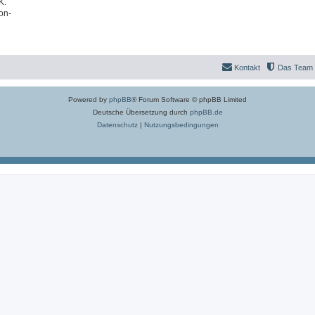
K.
on-
Kontakt
Das Team
Powered by
phpBB
® Forum Software © phpBB Limited
Deutsche Übersetzung durch
phpBB.de
Datenschutz
|
Nutzungsbedingungen