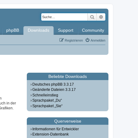
Suche
Erweiterte Such
phpBB
Downloads
Support
Community
Registrieren
Anmelden
Beliebte Downloads
Deutsches phpBB 3.3.17
Geänderte Dateien 3.3.17
Schnelleinstieg
m
Sprachpaket „Du“
uch in der
Sprachpaket „Sie“
Grafiken.
Querverweise
Informationen für Entwickler
Extension-Datenbank