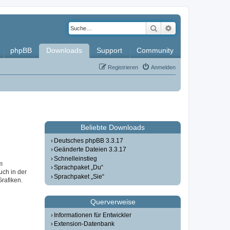
Suche
Erweiterte Such
phpBB
Downloads
Support
Community
Registrieren
Anmelden
Beliebte Downloads
Deutsches phpBB 3.3.17
Geänderte Dateien 3.3.17
Schnelleinstieg
m
Sprachpaket „Du“
uch in der
Sprachpaket „Sie“
Grafiken.
Querverweise
Informationen für Entwickler
Extension-Datenbank