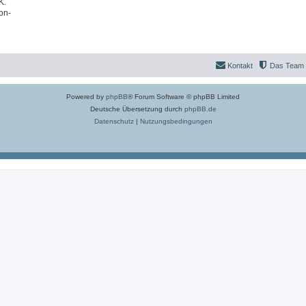
K.
on-
Kontakt
Das Team
Powered by
phpBB
® Forum Software © phpBB Limited
Deutsche Übersetzung durch
phpBB.de
Datenschutz
|
Nutzungsbedingungen