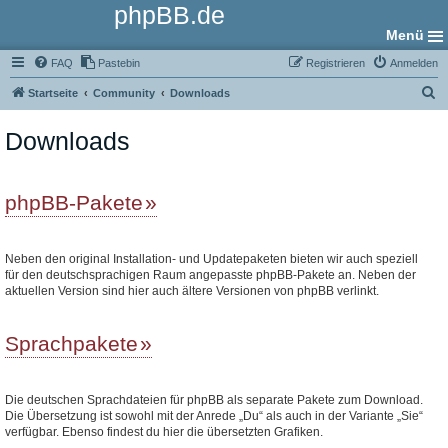
phpBB.de
Menü
FAQ
Pastebin
Registrieren
Anmelden
S
Startseite
Community
Downloads
u
Downloads
c
h
e
phpBB-Pakete
Neben den original Installation- und Updatepaketen bieten wir auch speziell
für den deutschsprachigen Raum angepasste phpBB-Pakete an. Neben der
aktuellen Version sind hier auch ältere Versionen von phpBB verlinkt.
Sprachpakete
Die deutschen Sprachdateien für phpBB als separate Pakete zum Download.
Die Übersetzung ist sowohl mit der Anrede „Du“ als auch in der Variante „Sie“
verfügbar. Ebenso findest du hier die übersetzten Grafiken.