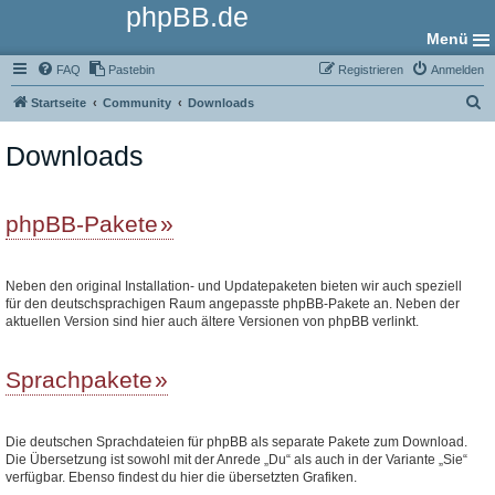
phpBB.de
Menü
FAQ
Pastebin
Registrieren
Anmelden
S
Startseite
Community
Downloads
u
Downloads
c
h
e
phpBB-Pakete
Neben den original Installation- und Updatepaketen bieten wir auch speziell
für den deutschsprachigen Raum angepasste phpBB-Pakete an. Neben der
aktuellen Version sind hier auch ältere Versionen von phpBB verlinkt.
Sprachpakete
Die deutschen Sprachdateien für phpBB als separate Pakete zum Download.
Die Übersetzung ist sowohl mit der Anrede „Du“ als auch in der Variante „Sie“
verfügbar. Ebenso findest du hier die übersetzten Grafiken.