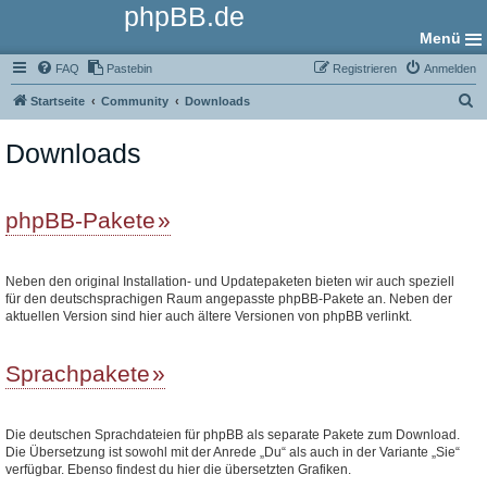
phpBB.de
Menü
FAQ
Pastebin
Registrieren
Anmelden
S
Startseite
Community
Downloads
u
Downloads
c
h
e
phpBB-Pakete
Neben den original Installation- und Updatepaketen bieten wir auch speziell
für den deutschsprachigen Raum angepasste phpBB-Pakete an. Neben der
aktuellen Version sind hier auch ältere Versionen von phpBB verlinkt.
Sprachpakete
Die deutschen Sprachdateien für phpBB als separate Pakete zum Download.
Die Übersetzung ist sowohl mit der Anrede „Du“ als auch in der Variante „Sie“
verfügbar. Ebenso findest du hier die übersetzten Grafiken.