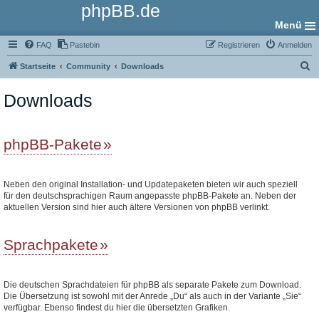
phpBB.de
Menü
FAQ
Pastebin
Registrieren
Anmelden
S
Startseite
Community
Downloads
u
Downloads
c
h
e
phpBB-Pakete
Neben den original Installation- und Updatepaketen bieten wir auch speziell
für den deutschsprachigen Raum angepasste phpBB-Pakete an. Neben der
aktuellen Version sind hier auch ältere Versionen von phpBB verlinkt.
Sprachpakete
Die deutschen Sprachdateien für phpBB als separate Pakete zum Download.
Die Übersetzung ist sowohl mit der Anrede „Du“ als auch in der Variante „Sie“
verfügbar. Ebenso findest du hier die übersetzten Grafiken.