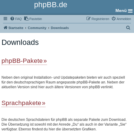
phpBB.de
Menü
FAQ
Pastebin
Registrieren
Anmelden
S
Startseite
Community
Downloads
u
Downloads
c
h
e
phpBB-Pakete
Neben den original Installation- und Updatepaketen bieten wir auch speziell
für den deutschsprachigen Raum angepasste phpBB-Pakete an. Neben der
aktuellen Version sind hier auch ältere Versionen von phpBB verlinkt.
Sprachpakete
Die deutschen Sprachdateien für phpBB als separate Pakete zum Download.
Die Übersetzung ist sowohl mit der Anrede „Du“ als auch in der Variante „Sie“
verfügbar. Ebenso findest du hier die übersetzten Grafiken.