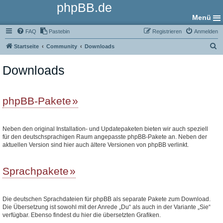
phpBB.de
Menü
FAQ
Pastebin
Registrieren
Anmelden
S
Startseite
Community
Downloads
u
Downloads
c
h
e
phpBB-Pakete
Neben den original Installation- und Updatepaketen bieten wir auch speziell
für den deutschsprachigen Raum angepasste phpBB-Pakete an. Neben der
aktuellen Version sind hier auch ältere Versionen von phpBB verlinkt.
Sprachpakete
Die deutschen Sprachdateien für phpBB als separate Pakete zum Download.
Die Übersetzung ist sowohl mit der Anrede „Du“ als auch in der Variante „Sie“
verfügbar. Ebenso findest du hier die übersetzten Grafiken.