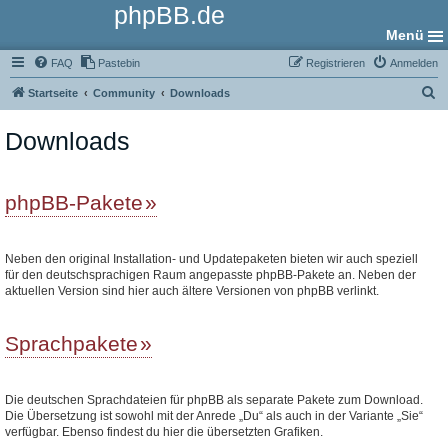
phpBB.de
Menü
FAQ
Pastebin
Registrieren
Anmelden
S
Startseite
Community
Downloads
u
Downloads
c
h
e
phpBB-Pakete
Neben den original Installation- und Updatepaketen bieten wir auch speziell
für den deutschsprachigen Raum angepasste phpBB-Pakete an. Neben der
aktuellen Version sind hier auch ältere Versionen von phpBB verlinkt.
Sprachpakete
Die deutschen Sprachdateien für phpBB als separate Pakete zum Download.
Die Übersetzung ist sowohl mit der Anrede „Du“ als auch in der Variante „Sie“
verfügbar. Ebenso findest du hier die übersetzten Grafiken.