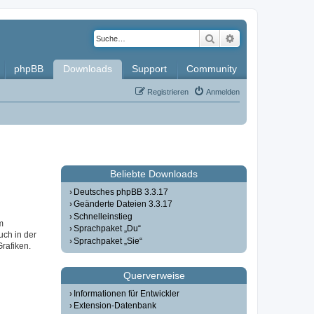
Suche
Erweiterte Such
phpBB
Downloads
Support
Community
Registrieren
Anmelden
Beliebte Downloads
Deutsches phpBB 3.3.17
Geänderte Dateien 3.3.17
Schnelleinstieg
m
Sprachpaket „Du“
uch in der
Sprachpaket „Sie“
Grafiken.
Querverweise
Informationen für Entwickler
Extension-Datenbank