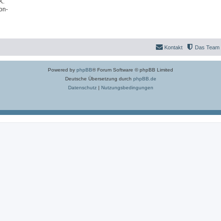
K.
on-
Kontakt
Das Team
Powered by
phpBB
® Forum Software © phpBB Limited
Deutsche Übersetzung durch
phpBB.de
Datenschutz
|
Nutzungsbedingungen