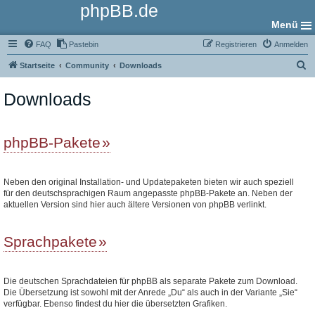
phpBB.de
Menü
FAQ
Pastebin
Registrieren
Anmelden
S
Startseite
Community
Downloads
u
Downloads
c
h
e
phpBB-Pakete
Neben den original Installation- und Updatepaketen bieten wir auch speziell
für den deutschsprachigen Raum angepasste phpBB-Pakete an. Neben der
aktuellen Version sind hier auch ältere Versionen von phpBB verlinkt.
Sprachpakete
Die deutschen Sprachdateien für phpBB als separate Pakete zum Download.
Die Übersetzung ist sowohl mit der Anrede „Du“ als auch in der Variante „Sie“
verfügbar. Ebenso findest du hier die übersetzten Grafiken.