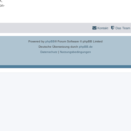
K.
on-
Kontakt
Das Team
Powered by
phpBB
® Forum Software © phpBB Limited
Deutsche Übersetzung durch
phpBB.de
Datenschutz
|
Nutzungsbedingungen