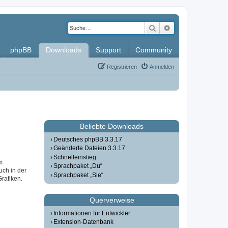
Suche
Erweiterte Such
phpBB
Downloads
Support
Community
Registrieren
Anmelden
Beliebte Downloads
Deutsches phpBB 3.3.17
Geänderte Dateien 3.3.17
Schnelleinstieg
m
Sprachpaket „Du“
uch in der
Sprachpaket „Sie“
Grafiken.
Querverweise
Informationen für Entwickler
Extension-Datenbank