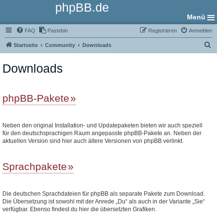
phpBB.de
Menü
FAQ
Pastebin
Registrieren
Anmelden
S
Startseite
Community
Downloads
u
Downloads
c
h
e
phpBB-Pakete
Neben den original Installation- und Updatepaketen bieten wir auch speziell
für den deutschsprachigen Raum angepasste phpBB-Pakete an. Neben der
aktuellen Version sind hier auch ältere Versionen von phpBB verlinkt.
Sprachpakete
Die deutschen Sprachdateien für phpBB als separate Pakete zum Download.
Die Übersetzung ist sowohl mit der Anrede „Du“ als auch in der Variante „Sie“
verfügbar. Ebenso findest du hier die übersetzten Grafiken.