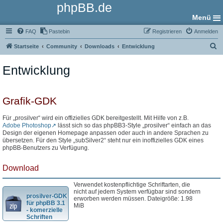
phpBB.de
Menü
FAQ
Pastebin
Registrieren
Anmelden
S
Startseite
Community
Downloads
Entwicklung
u
Entwicklung
c
h
e
Grafik-GDK
Für „prosilver“ wird ein offizielles GDK bereitgestellt. Mit Hilfe von z.B.
Adobe Photoshop
lässt sich so das phpBB3-Style „prosilver“ einfach an das
Design der eigenen Homepage anpassen oder auch in andere Sprachen zu
übersetzen. Für den Style „subSilver2“ steht nur ein inoffizielles GDK eines
phpBB-Benutzers zu Verfügung.
Download
Verwendet kostenpflichtige Schriftarten, die
nicht auf jedem System verfügbar sind sondern
prosilver-GDK
erworben werden müssen. Dateigröße: 1.98
für phpBB 3.1
MiB
- komerzielle
Schriften