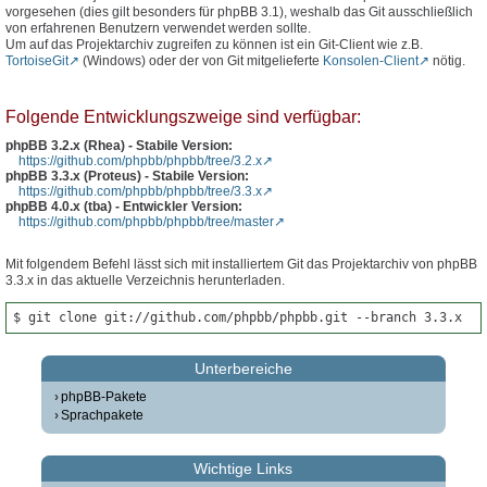
vorgesehen (dies gilt besonders für phpBB 3.1), weshalb das Git ausschließlich
von erfahrenen Benutzern verwendet werden sollte.
Um auf das Projektarchiv zugreifen zu können ist ein Git-Client wie z.B.
TortoiseGit
(Windows) oder der von Git mitgelieferte
Konsolen-Client
nötig.
Folgende Entwicklungszweige sind verfügbar:
phpBB 3.2.x (Rhea) - Stabile Version:
https://github.com/phpbb/phpbb/tree/3.2.x
phpBB 3.3.x (Proteus) - Stabile Version:
https://github.com/phpbb/phpbb/tree/3.3.x
phpBB 4.0.x (tba) - Entwickler Version:
https://github.com/phpbb/phpbb/tree/master
Mit folgendem Befehl lässt sich mit installiertem Git das Projektarchiv von phpBB
3.3.x in das aktuelle Verzeichnis herunterladen.
$ git clone git://github.com/phpbb/phpbb.git --branch 3.3.x
Unterbereiche
phpBB-Pakete
Sprachpakete
Wichtige Links