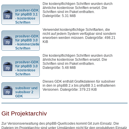
Die kostenpflichtigen Schriften wurden durch
ähnliche kostenlose Schriften ersetzt. Die
prosilver-GDK
Schriften sind im Paket enthalten.
für phpBB 3.1
Dateigröße: 5.31 MiB
- kostenlose
Schriften
Verwendet kostenpflichtige Schriftarten, die
nicht auf jedem System verfügbar sind sondern
prosilver-GDK
erworben werden müssen. Dateigröße: 498.21
für phpBB 3.0
KiB
- kommerzielle
Schriften
Die kostenpflichtigen Schriften wurden durch
ähnliche kostenlose Schriften ersetzt. Die
prosilver-GDK
Schriften sind im Paket enthalten.
für phpBB 3.0
Dateigröße: 5.48 MiB
- kostenlose
Schriften
Dieses GDK enthält Grafikdateien für subsilver
in den in phpBB 2.x bis phpBB 3.1 enthaltenen
subsilver und
Versionen. Dateigröße: 379.23 KiB
subsilver 2
GDK
Git Projektarchiv
Zur Versionsverwaltung des phpBB-Quellcodes kommt Git zum Einsatz. Die
Dateien im Projektarchiv sind unter Umständen nicht für den produktiven Einsatz