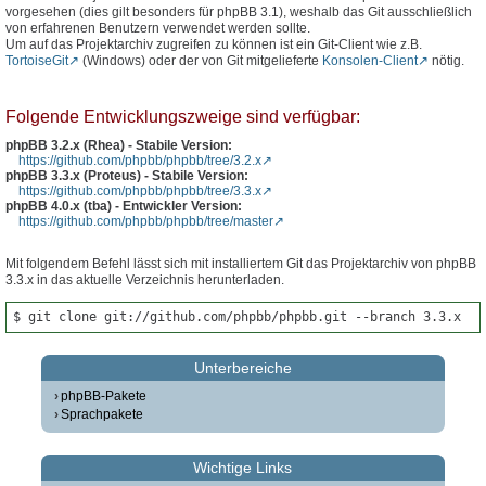
vorgesehen (dies gilt besonders für phpBB 3.1), weshalb das Git ausschließlich
von erfahrenen Benutzern verwendet werden sollte.
Um auf das Projektarchiv zugreifen zu können ist ein Git-Client wie z.B.
TortoiseGit
(Windows) oder der von Git mitgelieferte
Konsolen-Client
nötig.
Folgende Entwicklungszweige sind verfügbar:
phpBB 3.2.x (Rhea) - Stabile Version:
https://github.com/phpbb/phpbb/tree/3.2.x
phpBB 3.3.x (Proteus) - Stabile Version:
https://github.com/phpbb/phpbb/tree/3.3.x
phpBB 4.0.x (tba) - Entwickler Version:
https://github.com/phpbb/phpbb/tree/master
Mit folgendem Befehl lässt sich mit installiertem Git das Projektarchiv von phpBB
3.3.x in das aktuelle Verzeichnis herunterladen.
$ git clone git://github.com/phpbb/phpbb.git --branch 3.3.x
Unterbereiche
phpBB-Pakete
Sprachpakete
Wichtige Links