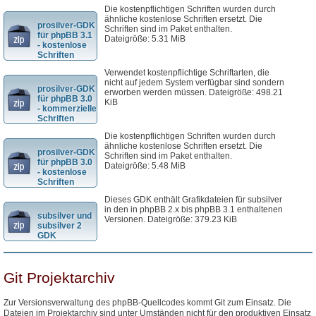
Die kostenpflichtigen Schriften wurden durch
ähnliche kostenlose Schriften ersetzt. Die
prosilver-GDK
Schriften sind im Paket enthalten.
für phpBB 3.1
Dateigröße: 5.31 MiB
- kostenlose
Schriften
Verwendet kostenpflichtige Schriftarten, die
nicht auf jedem System verfügbar sind sondern
prosilver-GDK
erworben werden müssen. Dateigröße: 498.21
für phpBB 3.0
KiB
- kommerzielle
Schriften
Die kostenpflichtigen Schriften wurden durch
ähnliche kostenlose Schriften ersetzt. Die
prosilver-GDK
Schriften sind im Paket enthalten.
für phpBB 3.0
Dateigröße: 5.48 MiB
- kostenlose
Schriften
Dieses GDK enthält Grafikdateien für subsilver
in den in phpBB 2.x bis phpBB 3.1 enthaltenen
subsilver und
Versionen. Dateigröße: 379.23 KiB
subsilver 2
GDK
Git Projektarchiv
Zur Versionsverwaltung des phpBB-Quellcodes kommt Git zum Einsatz. Die
Dateien im Projektarchiv sind unter Umständen nicht für den produktiven Einsatz