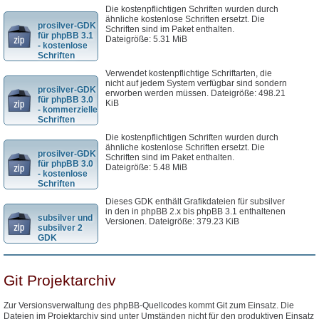
Die kostenpflichtigen Schriften wurden durch
ähnliche kostenlose Schriften ersetzt. Die
prosilver-GDK
Schriften sind im Paket enthalten.
für phpBB 3.1
Dateigröße: 5.31 MiB
- kostenlose
Schriften
Verwendet kostenpflichtige Schriftarten, die
nicht auf jedem System verfügbar sind sondern
prosilver-GDK
erworben werden müssen. Dateigröße: 498.21
für phpBB 3.0
KiB
- kommerzielle
Schriften
Die kostenpflichtigen Schriften wurden durch
ähnliche kostenlose Schriften ersetzt. Die
prosilver-GDK
Schriften sind im Paket enthalten.
für phpBB 3.0
Dateigröße: 5.48 MiB
- kostenlose
Schriften
Dieses GDK enthält Grafikdateien für subsilver
in den in phpBB 2.x bis phpBB 3.1 enthaltenen
subsilver und
Versionen. Dateigröße: 379.23 KiB
subsilver 2
GDK
Git Projektarchiv
Zur Versionsverwaltung des phpBB-Quellcodes kommt Git zum Einsatz. Die
Dateien im Projektarchiv sind unter Umständen nicht für den produktiven Einsatz