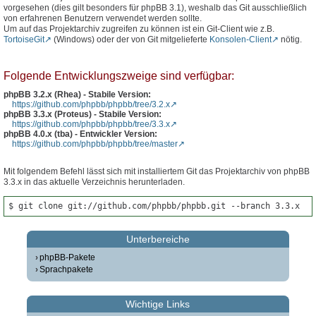
vorgesehen (dies gilt besonders für phpBB 3.1), weshalb das Git ausschließlich
von erfahrenen Benutzern verwendet werden sollte.
Um auf das Projektarchiv zugreifen zu können ist ein Git-Client wie z.B.
TortoiseGit
(Windows) oder der von Git mitgelieferte
Konsolen-Client
nötig.
Folgende Entwicklungszweige sind verfügbar:
phpBB 3.2.x (Rhea) - Stabile Version:
https://github.com/phpbb/phpbb/tree/3.2.x
phpBB 3.3.x (Proteus) - Stabile Version:
https://github.com/phpbb/phpbb/tree/3.3.x
phpBB 4.0.x (tba) - Entwickler Version:
https://github.com/phpbb/phpbb/tree/master
Mit folgendem Befehl lässt sich mit installiertem Git das Projektarchiv von phpBB
3.3.x in das aktuelle Verzeichnis herunterladen.
$ git clone git://github.com/phpbb/phpbb.git --branch 3.3.x
Unterbereiche
phpBB-Pakete
Sprachpakete
Wichtige Links