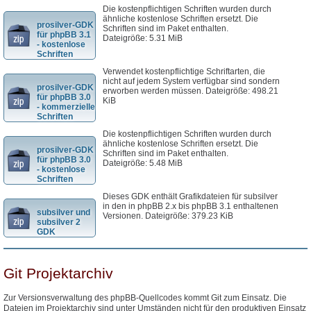
Die kostenpflichtigen Schriften wurden durch
ähnliche kostenlose Schriften ersetzt. Die
prosilver-GDK
Schriften sind im Paket enthalten.
für phpBB 3.1
Dateigröße: 5.31 MiB
- kostenlose
Schriften
Verwendet kostenpflichtige Schriftarten, die
nicht auf jedem System verfügbar sind sondern
prosilver-GDK
erworben werden müssen. Dateigröße: 498.21
für phpBB 3.0
KiB
- kommerzielle
Schriften
Die kostenpflichtigen Schriften wurden durch
ähnliche kostenlose Schriften ersetzt. Die
prosilver-GDK
Schriften sind im Paket enthalten.
für phpBB 3.0
Dateigröße: 5.48 MiB
- kostenlose
Schriften
Dieses GDK enthält Grafikdateien für subsilver
in den in phpBB 2.x bis phpBB 3.1 enthaltenen
subsilver und
Versionen. Dateigröße: 379.23 KiB
subsilver 2
GDK
Git Projektarchiv
Zur Versionsverwaltung des phpBB-Quellcodes kommt Git zum Einsatz. Die
Dateien im Projektarchiv sind unter Umständen nicht für den produktiven Einsatz