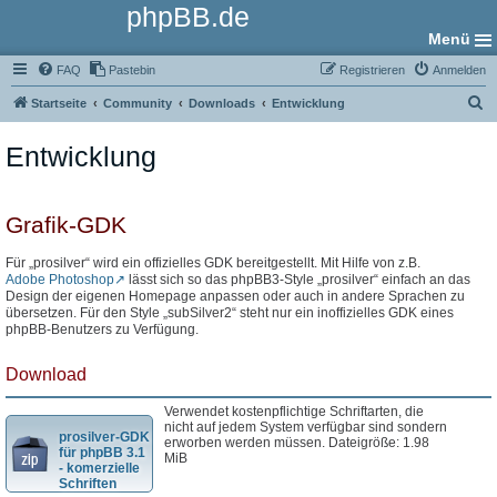
phpBB.de
Menü
FAQ
Pastebin
Registrieren
Anmelden
S
Startseite
Community
Downloads
Entwicklung
u
Entwicklung
c
h
e
Grafik-GDK
Für „prosilver“ wird ein offizielles GDK bereitgestellt. Mit Hilfe von z.B.
Adobe Photoshop
lässt sich so das phpBB3-Style „prosilver“ einfach an das
Design der eigenen Homepage anpassen oder auch in andere Sprachen zu
übersetzen. Für den Style „subSilver2“ steht nur ein inoffizielles GDK eines
phpBB-Benutzers zu Verfügung.
Download
Verwendet kostenpflichtige Schriftarten, die
nicht auf jedem System verfügbar sind sondern
prosilver-GDK
erworben werden müssen. Dateigröße: 1.98
für phpBB 3.1
MiB
- komerzielle
Schriften