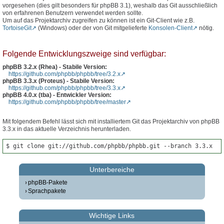
vorgesehen (dies gilt besonders für phpBB 3.1), weshalb das Git ausschließlich
von erfahrenen Benutzern verwendet werden sollte.
Um auf das Projektarchiv zugreifen zu können ist ein Git-Client wie z.B.
TortoiseGit
(Windows) oder der von Git mitgelieferte
Konsolen-Client
nötig.
Folgende Entwicklungszweige sind verfügbar:
phpBB 3.2.x (Rhea) - Stabile Version:
https://github.com/phpbb/phpbb/tree/3.2.x
phpBB 3.3.x (Proteus) - Stabile Version:
https://github.com/phpbb/phpbb/tree/3.3.x
phpBB 4.0.x (tba) - Entwickler Version:
https://github.com/phpbb/phpbb/tree/master
Mit folgendem Befehl lässt sich mit installiertem Git das Projektarchiv von phpBB
3.3.x in das aktuelle Verzeichnis herunterladen.
$ git clone git://github.com/phpbb/phpbb.git --branch 3.3.x
Unterbereiche
phpBB-Pakete
Sprachpakete
Wichtige Links