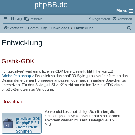
phpBB.de
Menü
FAQ
Pastebin
Registrieren
Anmelden
S
Startseite
Community
Downloads
Entwicklung
u
Entwicklung
c
h
e
Grafik-GDK
Für „prosilver“ wird ein offizielles GDK bereitgestellt. Mit Hilfe von z.B.
Adobe Photoshop
lässt sich so das phpBB3-Style „prosilver“ einfach an das
Design der eigenen Homepage anpassen oder auch in andere Sprachen zu
übersetzen. Für den Style „subSilver2“ steht nur ein inoffizielles GDK eines
phpBB-Benutzers zu Verfügung.
Download
Verwendet kostenpflichtige Schriftarten, die
nicht auf jedem System verfügbar sind sondern
prosilver-GDK
erworben werden müssen. Dateigröße: 1.98
für phpBB 3.1
MiB
- komerzielle
Schriften