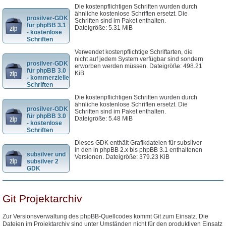
Die kostenpflichtigen Schriften wurden durch
ähnliche kostenlose Schriften ersetzt. Die
prosilver-GDK
Schriften sind im Paket enthalten.
für phpBB 3.1
Dateigröße: 5.31 MiB
- kostenlose
Schriften
Verwendet kostenpflichtige Schriftarten, die
nicht auf jedem System verfügbar sind sondern
prosilver-GDK
erworben werden müssen. Dateigröße: 498.21
für phpBB 3.0
KiB
- kommerzielle
Schriften
Die kostenpflichtigen Schriften wurden durch
ähnliche kostenlose Schriften ersetzt. Die
prosilver-GDK
Schriften sind im Paket enthalten.
für phpBB 3.0
Dateigröße: 5.48 MiB
- kostenlose
Schriften
Dieses GDK enthält Grafikdateien für subsilver
in den in phpBB 2.x bis phpBB 3.1 enthaltenen
subsilver und
Versionen. Dateigröße: 379.23 KiB
subsilver 2
GDK
Git Projektarchiv
Zur Versionsverwaltung des phpBB-Quellcodes kommt Git zum Einsatz. Die
Dateien im Projektarchiv sind unter Umständen nicht für den produktiven Einsatz