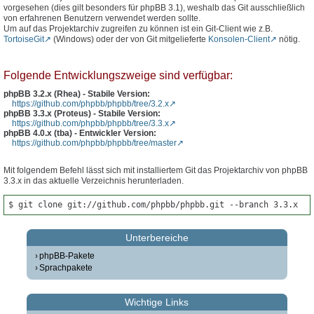
vorgesehen (dies gilt besonders für phpBB 3.1), weshalb das Git ausschließlich
von erfahrenen Benutzern verwendet werden sollte.
Um auf das Projektarchiv zugreifen zu können ist ein Git-Client wie z.B.
TortoiseGit
(Windows) oder der von Git mitgelieferte
Konsolen-Client
nötig.
Folgende Entwicklungszweige sind verfügbar:
phpBB 3.2.x (Rhea) - Stabile Version:
https://github.com/phpbb/phpbb/tree/3.2.x
phpBB 3.3.x (Proteus) - Stabile Version:
https://github.com/phpbb/phpbb/tree/3.3.x
phpBB 4.0.x (tba) - Entwickler Version:
https://github.com/phpbb/phpbb/tree/master
Mit folgendem Befehl lässt sich mit installiertem Git das Projektarchiv von phpBB
3.3.x in das aktuelle Verzeichnis herunterladen.
$ git clone git://github.com/phpbb/phpbb.git --branch 3.3.x
Unterbereiche
phpBB-Pakete
Sprachpakete
Wichtige Links