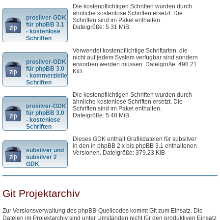
Die kostenpflichtigen Schriften wurden durch
ähnliche kostenlose Schriften ersetzt. Die
prosilver-GDK
Schriften sind im Paket enthalten.
für phpBB 3.1
Dateigröße: 5.31 MiB
- kostenlose
Schriften
Verwendet kostenpflichtige Schriftarten, die
nicht auf jedem System verfügbar sind sondern
prosilver-GDK
erworben werden müssen. Dateigröße: 498.21
für phpBB 3.0
KiB
- kommerzielle
Schriften
Die kostenpflichtigen Schriften wurden durch
ähnliche kostenlose Schriften ersetzt. Die
prosilver-GDK
Schriften sind im Paket enthalten.
für phpBB 3.0
Dateigröße: 5.48 MiB
- kostenlose
Schriften
Dieses GDK enthält Grafikdateien für subsilver
in den in phpBB 2.x bis phpBB 3.1 enthaltenen
subsilver und
Versionen. Dateigröße: 379.23 KiB
subsilver 2
GDK
Git Projektarchiv
Zur Versionsverwaltung des phpBB-Quellcodes kommt Git zum Einsatz. Die
Dateien im Projektarchiv sind unter Umständen nicht für den produktiven Einsatz