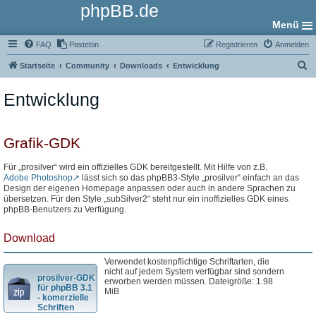
phpBB.de
Menü
FAQ
Pastebin
Registrieren
Anmelden
S
Startseite
Community
Downloads
Entwicklung
u
Entwicklung
c
h
e
Grafik-GDK
Für „prosilver“ wird ein offizielles GDK bereitgestellt. Mit Hilfe von z.B.
Adobe Photoshop
lässt sich so das phpBB3-Style „prosilver“ einfach an das
Design der eigenen Homepage anpassen oder auch in andere Sprachen zu
übersetzen. Für den Style „subSilver2“ steht nur ein inoffizielles GDK eines
phpBB-Benutzers zu Verfügung.
Download
Verwendet kostenpflichtige Schriftarten, die
nicht auf jedem System verfügbar sind sondern
prosilver-GDK
erworben werden müssen. Dateigröße: 1.98
für phpBB 3.1
MiB
- komerzielle
Schriften