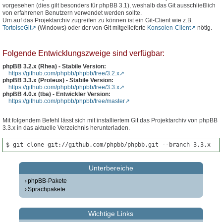
vorgesehen (dies gilt besonders für phpBB 3.1), weshalb das Git ausschließlich
von erfahrenen Benutzern verwendet werden sollte.
Um auf das Projektarchiv zugreifen zu können ist ein Git-Client wie z.B.
TortoiseGit
(Windows) oder der von Git mitgelieferte
Konsolen-Client
nötig.
Folgende Entwicklungszweige sind verfügbar:
phpBB 3.2.x (Rhea) - Stabile Version:
https://github.com/phpbb/phpbb/tree/3.2.x
phpBB 3.3.x (Proteus) - Stabile Version:
https://github.com/phpbb/phpbb/tree/3.3.x
phpBB 4.0.x (tba) - Entwickler Version:
https://github.com/phpbb/phpbb/tree/master
Mit folgendem Befehl lässt sich mit installiertem Git das Projektarchiv von phpBB
3.3.x in das aktuelle Verzeichnis herunterladen.
$ git clone git://github.com/phpbb/phpbb.git --branch 3.3.x
Unterbereiche
phpBB-Pakete
Sprachpakete
Wichtige Links