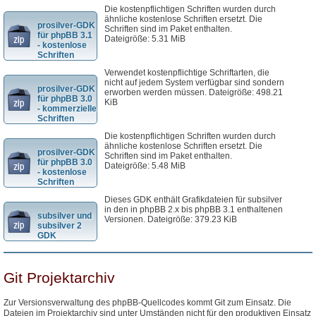
Die kostenpflichtigen Schriften wurden durch
ähnliche kostenlose Schriften ersetzt. Die
prosilver-GDK
Schriften sind im Paket enthalten.
für phpBB 3.1
Dateigröße: 5.31 MiB
- kostenlose
Schriften
Verwendet kostenpflichtige Schriftarten, die
nicht auf jedem System verfügbar sind sondern
prosilver-GDK
erworben werden müssen. Dateigröße: 498.21
für phpBB 3.0
KiB
- kommerzielle
Schriften
Die kostenpflichtigen Schriften wurden durch
ähnliche kostenlose Schriften ersetzt. Die
prosilver-GDK
Schriften sind im Paket enthalten.
für phpBB 3.0
Dateigröße: 5.48 MiB
- kostenlose
Schriften
Dieses GDK enthält Grafikdateien für subsilver
in den in phpBB 2.x bis phpBB 3.1 enthaltenen
subsilver und
Versionen. Dateigröße: 379.23 KiB
subsilver 2
GDK
Git Projektarchiv
Zur Versionsverwaltung des phpBB-Quellcodes kommt Git zum Einsatz. Die
Dateien im Projektarchiv sind unter Umständen nicht für den produktiven Einsatz