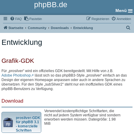
phpBB.de
Menü
FAQ
Pastebin
Registrieren
Anmelden
S
Startseite
Community
Downloads
Entwicklung
u
Entwicklung
c
h
e
Grafik-GDK
Für „prosilver“ wird ein offizielles GDK bereitgestellt. Mit Hilfe von z.B.
Adobe Photoshop
lässt sich so das phpBB3-Style „prosilver“ einfach an das
Design der eigenen Homepage anpassen oder auch in andere Sprachen zu
übersetzen. Für den Style „subSilver2“ steht nur ein inoffizielles GDK eines
phpBB-Benutzers zu Verfügung.
Download
Verwendet kostenpflichtige Schriftarten, die
nicht auf jedem System verfügbar sind sondern
prosilver-GDK
erworben werden müssen. Dateigröße: 1.98
für phpBB 3.1
MiB
- komerzielle
Schriften