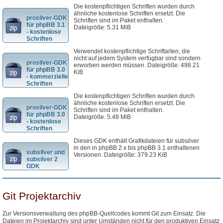
Die kostenpflichtigen Schriften wurden durch
ähnliche kostenlose Schriften ersetzt. Die
prosilver-GDK
Schriften sind im Paket enthalten.
für phpBB 3.1
Dateigröße: 5.31 MiB
- kostenlose
Schriften
Verwendet kostenpflichtige Schriftarten, die
nicht auf jedem System verfügbar sind sondern
prosilver-GDK
erworben werden müssen. Dateigröße: 498.21
für phpBB 3.0
KiB
- kommerzielle
Schriften
Die kostenpflichtigen Schriften wurden durch
ähnliche kostenlose Schriften ersetzt. Die
prosilver-GDK
Schriften sind im Paket enthalten.
für phpBB 3.0
Dateigröße: 5.48 MiB
- kostenlose
Schriften
Dieses GDK enthält Grafikdateien für subsilver
in den in phpBB 2.x bis phpBB 3.1 enthaltenen
subsilver und
Versionen. Dateigröße: 379.23 KiB
subsilver 2
GDK
Git Projektarchiv
Zur Versionsverwaltung des phpBB-Quellcodes kommt Git zum Einsatz. Die
Dateien im Projektarchiv sind unter Umständen nicht für den produktiven Einsatz