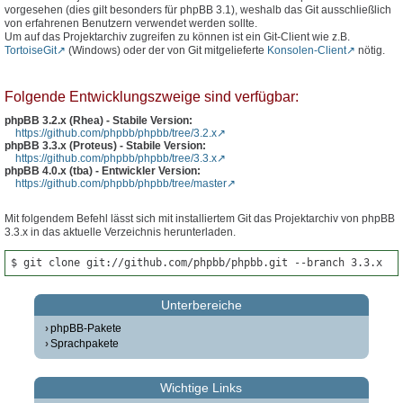
vorgesehen (dies gilt besonders für phpBB 3.1), weshalb das Git ausschließlich
von erfahrenen Benutzern verwendet werden sollte.
Um auf das Projektarchiv zugreifen zu können ist ein Git-Client wie z.B.
TortoiseGit
(Windows) oder der von Git mitgelieferte
Konsolen-Client
nötig.
Folgende Entwicklungszweige sind verfügbar:
phpBB 3.2.x (Rhea) - Stabile Version:
https://github.com/phpbb/phpbb/tree/3.2.x
phpBB 3.3.x (Proteus) - Stabile Version:
https://github.com/phpbb/phpbb/tree/3.3.x
phpBB 4.0.x (tba) - Entwickler Version:
https://github.com/phpbb/phpbb/tree/master
Mit folgendem Befehl lässt sich mit installiertem Git das Projektarchiv von phpBB
3.3.x in das aktuelle Verzeichnis herunterladen.
$ git clone git://github.com/phpbb/phpbb.git --branch 3.3.x
Unterbereiche
phpBB-Pakete
Sprachpakete
Wichtige Links