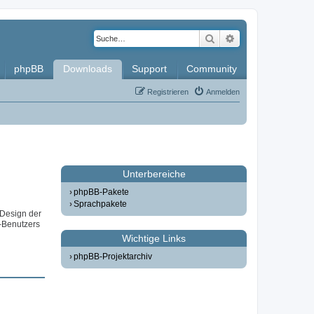
Suche
Erweiterte Such
phpBB
Downloads
Support
Community
Registrieren
Anmelden
Unterbereiche
phpBB-Pakete
Sprachpakete
 Design der
-Benutzers
Wichtige Links
phpBB-Projektarchiv