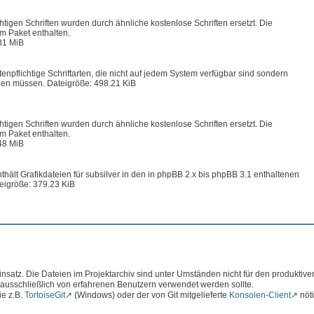
chtigen Schriften wurden durch ähnliche kostenlose Schriften ersetzt. Die
im Paket enthalten.
31 MiB
enpflichtige Schriftarten, die nicht auf jedem System verfügbar sind sondern
en müssen. Dateigröße: 498.21 KiB
chtigen Schriften wurden durch ähnliche kostenlose Schriften ersetzt. Die
im Paket enthalten.
48 MiB
hält Grafikdateien für subsilver in den in phpBB 2.x bis phpBB 3.1 enthaltenen
eigröße: 379.23 KiB
atz. Die Dateien im Projektarchiv sind unter Umständen nicht für den produktive
 ausschließlich von erfahrenen Benutzern verwendet werden sollte.
ie z.B.
TortoiseGit
(Windows) oder der von Git mitgelieferte
Konsolen-Client
nöti