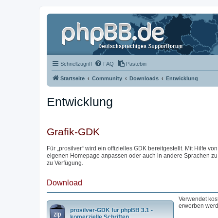
Schnellzugriff
FAQ
Pastebin
Startseite
Community
Downloads
Entwicklung
Entwicklung
Grafik-GDK
Für „prosilver“ wird ein offizielles GDK bereitgestellt. Mit Hilfe von
eigenen Homepage anpassen oder auch in andere Sprachen zu übe
zu Verfügung.
Download
Verwendet kost
erworben werd
prosilver-GDK für phpBB 3.1 -
komerzielle Schriften