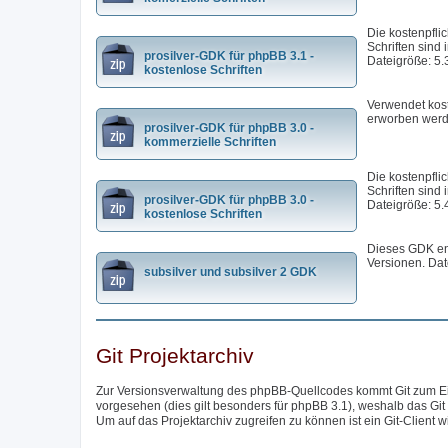
Die kostenpfli
Schriften sind 
prosilver-GDK für phpBB 3.1 -
Dateigröße: 5.
kostenlose Schriften
Verwendet kost
erworben werd
prosilver-GDK für phpBB 3.0 -
kommerzielle Schriften
Die kostenpfli
Schriften sind 
prosilver-GDK für phpBB 3.0 -
Dateigröße: 5.
kostenlose Schriften
Dieses GDK ent
Versionen. Dat
subsilver und subsilver 2 GDK
Git Projektarchiv
Zur Versionsverwaltung des phpBB-Quellcodes kommt Git zum Eins
vorgesehen (dies gilt besonders für phpBB 3.1), weshalb das Git
Um auf das Projektarchiv zugreifen zu können ist ein Git-Client w