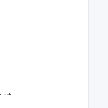
n Einsatz
g.