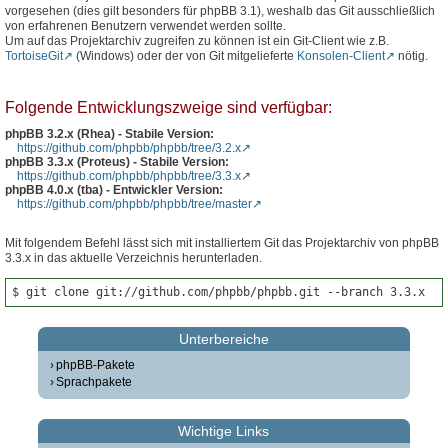
vorgesehen (dies gilt besonders für phpBB 3.1), weshalb das Git ausschließlich
von erfahrenen Benutzern verwendet werden sollte.
Um auf das Projektarchiv zugreifen zu können ist ein Git-Client wie z.B.
TortoiseGit
(Windows) oder der von Git mitgelieferte
Konsolen-Client
nötig.
Folgende Entwicklungszweige sind verfügbar:
phpBB 3.2.x (Rhea) - Stabile Version:
https://github.com/phpbb/phpbb/tree/3.2.x
phpBB 3.3.x (Proteus) - Stabile Version:
https://github.com/phpbb/phpbb/tree/3.3.x
phpBB 4.0.x (tba) - Entwickler Version:
https://github.com/phpbb/phpbb/tree/master
Mit folgendem Befehl lässt sich mit installiertem Git das Projektarchiv von phpBB
3.3.x in das aktuelle Verzeichnis herunterladen.
$ git clone git://github.com/phpbb/phpbb.git --branch 3.3.x
Unterbereiche
phpBB-Pakete
Sprachpakete
Wichtige Links