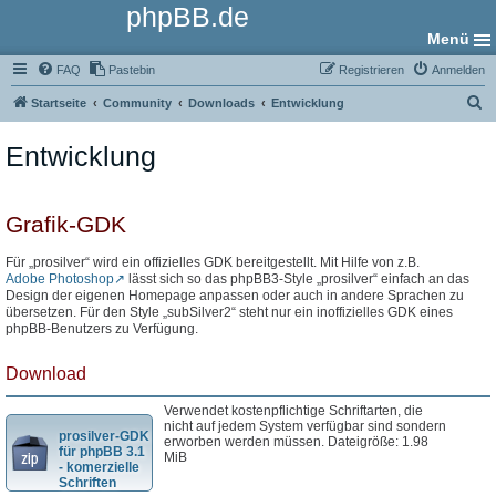
phpBB.de
Menü
FAQ
Pastebin
Registrieren
Anmelden
S
Startseite
Community
Downloads
Entwicklung
u
Entwicklung
c
h
e
Grafik-GDK
Für „prosilver“ wird ein offizielles GDK bereitgestellt. Mit Hilfe von z.B.
Adobe Photoshop
lässt sich so das phpBB3-Style „prosilver“ einfach an das
Design der eigenen Homepage anpassen oder auch in andere Sprachen zu
übersetzen. Für den Style „subSilver2“ steht nur ein inoffizielles GDK eines
phpBB-Benutzers zu Verfügung.
Download
Verwendet kostenpflichtige Schriftarten, die
nicht auf jedem System verfügbar sind sondern
prosilver-GDK
erworben werden müssen. Dateigröße: 1.98
für phpBB 3.1
MiB
- komerzielle
Schriften