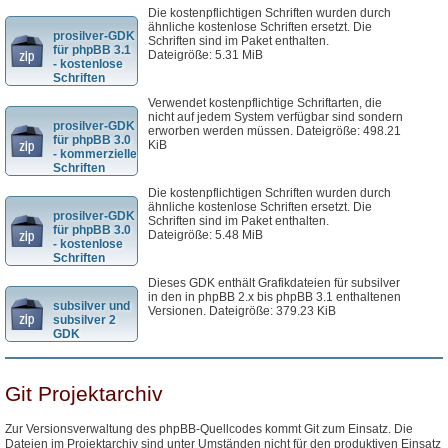
Die kostenpflichtigen Schriften wurden durch
ähnliche kostenlose Schriften ersetzt. Die
prosilver-GDK
Schriften sind im Paket enthalten.
für phpBB 3.1
Dateigröße: 5.31 MiB
- kostenlose
Schriften
Verwendet kostenpflichtige Schriftarten, die
nicht auf jedem System verfügbar sind sondern
prosilver-GDK
erworben werden müssen. Dateigröße: 498.21
für phpBB 3.0
KiB
- kommerzielle
Schriften
Die kostenpflichtigen Schriften wurden durch
ähnliche kostenlose Schriften ersetzt. Die
prosilver-GDK
Schriften sind im Paket enthalten.
für phpBB 3.0
Dateigröße: 5.48 MiB
- kostenlose
Schriften
Dieses GDK enthält Grafikdateien für subsilver
in den in phpBB 2.x bis phpBB 3.1 enthaltenen
subsilver und
Versionen. Dateigröße: 379.23 KiB
subsilver 2
GDK
Git Projektarchiv
Zur Versionsverwaltung des phpBB-Quellcodes kommt Git zum Einsatz. Die
Dateien im Projektarchiv sind unter Umständen nicht für den produktiven Einsatz