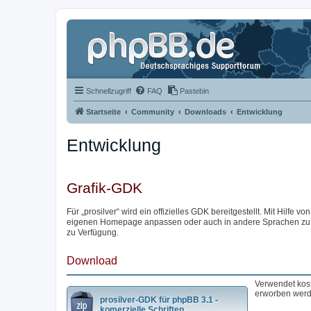
Schnellzugriff
FAQ
Pastebin
Startseite
Community
Downloads
Entwicklung
Entwicklung
Grafik-GDK
Für „prosilver“ wird ein offizielles GDK bereitgestellt. Mit Hilfe von
eigenen Homepage anpassen oder auch in andere Sprachen zu übe
zu Verfügung.
Download
Verwendet kost
erworben werd
prosilver-GDK für phpBB 3.1 -
komerzielle Schriften