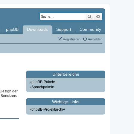
Suche
Erweiterte Such
phpBB
Downloads
Support
Community
Registrieren
Anmelden
Unterbereiche
phpBB-Pakete
Sprachpakete
 Design der
-Benutzers
Wichtige Links
phpBB-Projektarchiv