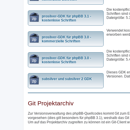
Die kostenpfli
Schriften sind 
prosilver-GDK für phpBB 3.1 -
Dateigröße: 5.
kostenlose Schriften
Verwendet kost
erworben werd
prosilver-GDK für phpBB 3.0 -
kommerzielle Schriften
Die kostenpfli
Schriften sind 
prosilver-GDK für phpBB 3.0 -
Dateigröße: 5.
kostenlose Schriften
Dieses GDK ent
Versionen. Dat
subsilver und subsilver 2 GDK
Git Projektarchiv
Zur Versionsverwaltung des phpBB-Quellcodes kommt Git zum Eins
vorgesehen (dies gilt besonders für phpBB 3.1), weshalb das Git
Um auf das Projektarchiv zugreifen zu können ist ein Git-Client w