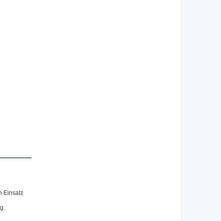
n Einsatz
g.