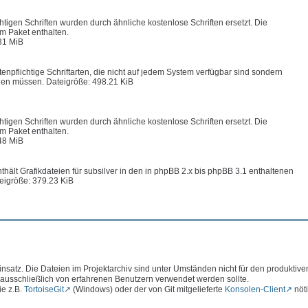
chtigen Schriften wurden durch ähnliche kostenlose Schriften ersetzt. Die
im Paket enthalten.
31 MiB
enpflichtige Schriftarten, die nicht auf jedem System verfügbar sind sondern
en müssen. Dateigröße: 498.21 KiB
chtigen Schriften wurden durch ähnliche kostenlose Schriften ersetzt. Die
im Paket enthalten.
48 MiB
hält Grafikdateien für subsilver in den in phpBB 2.x bis phpBB 3.1 enthaltenen
eigröße: 379.23 KiB
atz. Die Dateien im Projektarchiv sind unter Umständen nicht für den produktive
 ausschließlich von erfahrenen Benutzern verwendet werden sollte.
ie z.B.
TortoiseGit
(Windows) oder der von Git mitgelieferte
Konsolen-Client
nöti