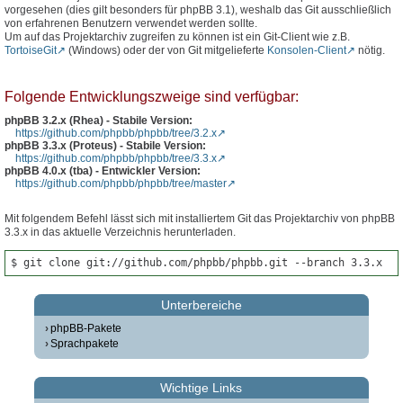
vorgesehen (dies gilt besonders für phpBB 3.1), weshalb das Git ausschließlich
von erfahrenen Benutzern verwendet werden sollte.
Um auf das Projektarchiv zugreifen zu können ist ein Git-Client wie z.B.
TortoiseGit
(Windows) oder der von Git mitgelieferte
Konsolen-Client
nötig.
Folgende Entwicklungszweige sind verfügbar:
phpBB 3.2.x (Rhea) - Stabile Version:
https://github.com/phpbb/phpbb/tree/3.2.x
phpBB 3.3.x (Proteus) - Stabile Version:
https://github.com/phpbb/phpbb/tree/3.3.x
phpBB 4.0.x (tba) - Entwickler Version:
https://github.com/phpbb/phpbb/tree/master
Mit folgendem Befehl lässt sich mit installiertem Git das Projektarchiv von phpBB
3.3.x in das aktuelle Verzeichnis herunterladen.
$ git clone git://github.com/phpbb/phpbb.git --branch 3.3.x
Unterbereiche
phpBB-Pakete
Sprachpakete
Wichtige Links