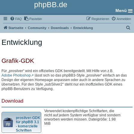
phpBB.de
Menü
FAQ
Pastebin
Registrieren
Anmelden
S
Startseite
Community
Downloads
Entwicklung
u
Entwicklung
c
h
e
Grafik-GDK
Für „prosilver“ wird ein offizielles GDK bereitgestellt. Mit Hilfe von z.B.
Adobe Photoshop
lässt sich so das phpBB3-Style „prosilver“ einfach an das
Design der eigenen Homepage anpassen oder auch in andere Sprachen zu
übersetzen. Für den Style „subSilver2“ steht nur ein inoffizielles GDK eines
phpBB-Benutzers zu Verfügung.
Download
Verwendet kostenpflichtige Schriftarten, die
nicht auf jedem System verfügbar sind sondern
prosilver-GDK
erworben werden müssen. Dateigröße: 1.98
für phpBB 3.1
MiB
- komerzielle
Schriften