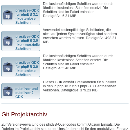
Die kostenpflichtigen Schriften wurden durch
ähnliche kostenlose Schriften ersetzt. Die
prosilver-GDK
Schriften sind im Paket enthalten.
für phpBB 3.1
Dateigröße: 5.31 MiB
- kostenlose
Schriften
Verwendet kostenpflichtige Schriftarten, die
nicht auf jedem System verfügbar sind sondern
prosilver-GDK
erworben werden müssen. Dateigröße: 498.21
für phpBB 3.0
KiB
- kommerzielle
Schriften
Die kostenpflichtigen Schriften wurden durch
ähnliche kostenlose Schriften ersetzt. Die
prosilver-GDK
Schriften sind im Paket enthalten.
für phpBB 3.0
Dateigröße: 5.48 MiB
- kostenlose
Schriften
Dieses GDK enthält Grafikdateien für subsilver
in den in phpBB 2.x bis phpBB 3.1 enthaltenen
subsilver und
Versionen. Dateigröße: 379.23 KiB
subsilver 2
GDK
Git Projektarchiv
Zur Versionsverwaltung des phpBB-Quellcodes kommt Git zum Einsatz. Die
Dateien im Projektarchiv sind unter Umständen nicht für den produktiven Einsatz