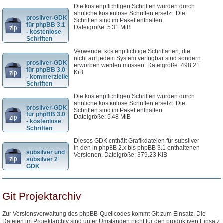
Die kostenpflichtigen Schriften wurden durch
ähnliche kostenlose Schriften ersetzt. Die
prosilver-GDK
Schriften sind im Paket enthalten.
für phpBB 3.1
Dateigröße: 5.31 MiB
- kostenlose
Schriften
Verwendet kostenpflichtige Schriftarten, die
nicht auf jedem System verfügbar sind sondern
prosilver-GDK
erworben werden müssen. Dateigröße: 498.21
für phpBB 3.0
KiB
- kommerzielle
Schriften
Die kostenpflichtigen Schriften wurden durch
ähnliche kostenlose Schriften ersetzt. Die
prosilver-GDK
Schriften sind im Paket enthalten.
für phpBB 3.0
Dateigröße: 5.48 MiB
- kostenlose
Schriften
Dieses GDK enthält Grafikdateien für subsilver
in den in phpBB 2.x bis phpBB 3.1 enthaltenen
subsilver und
Versionen. Dateigröße: 379.23 KiB
subsilver 2
GDK
Git Projektarchiv
Zur Versionsverwaltung des phpBB-Quellcodes kommt Git zum Einsatz. Die
Dateien im Projektarchiv sind unter Umständen nicht für den produktiven Einsatz