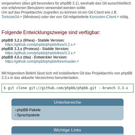
vorgesehen (dies gilt besonders für phpBB 3.1), weshalb das Git ausschließlich
von erfahrenen Benutzern verwendet werden sollte.
Um auf das Projektarchiv zugreifen zu können ist ein Git-Client wie z.B.
TortoiseGit
(Windows) oder der von Git mitgelieferte
Konsolen-Client
nötig.
Folgende Entwicklungszweige sind verfügbar:
phpBB 3.2.x (Rhea) - Stabile Version:
https://github.com/phpbb/phpbb/tree/3.2.x
phpBB 3.3.x (Proteus) - Stabile Version:
https://github.com/phpbb/phpbb/tree/3.3.x
phpBB 4.0.x (tba) - Entwickler Version:
https://github.com/phpbb/phpbb/tree/master
Mit folgendem Befehl lässt sich mit installiertem Git das Projektarchiv von phpBB
3.3.x in das aktuelle Verzeichnis herunterladen.
$ git clone git://github.com/phpbb/phpbb.git --branch 3.3.x
Unterbereiche
phpBB-Pakete
Sprachpakete
Wichtige Links