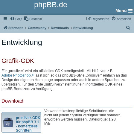
phpBB.de
Menü
FAQ
Pastebin
Registrieren
Anmelden
S
Startseite
Community
Downloads
Entwicklung
u
Entwicklung
c
h
e
Grafik-GDK
Für „prosilver“ wird ein offizielles GDK bereitgestellt. Mit Hilfe von z.B.
Adobe Photoshop
lässt sich so das phpBB3-Style „prosilver“ einfach an das
Design der eigenen Homepage anpassen oder auch in andere Sprachen zu
übersetzen. Für den Style „subSilver2“ steht nur ein inoffizielles GDK eines
phpBB-Benutzers zu Verfügung.
Download
Verwendet kostenpflichtige Schriftarten, die
nicht auf jedem System verfügbar sind sondern
prosilver-GDK
erworben werden müssen. Dateigröße: 1.98
für phpBB 3.1
MiB
- komerzielle
Schriften