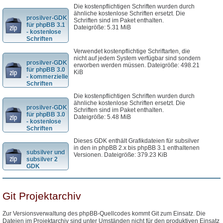
Die kostenpflichtigen Schriften wurden durch
ähnliche kostenlose Schriften ersetzt. Die
prosilver-GDK
Schriften sind im Paket enthalten.
für phpBB 3.1
Dateigröße: 5.31 MiB
- kostenlose
Schriften
Verwendet kostenpflichtige Schriftarten, die
nicht auf jedem System verfügbar sind sondern
prosilver-GDK
erworben werden müssen. Dateigröße: 498.21
für phpBB 3.0
KiB
- kommerzielle
Schriften
Die kostenpflichtigen Schriften wurden durch
ähnliche kostenlose Schriften ersetzt. Die
prosilver-GDK
Schriften sind im Paket enthalten.
für phpBB 3.0
Dateigröße: 5.48 MiB
- kostenlose
Schriften
Dieses GDK enthält Grafikdateien für subsilver
in den in phpBB 2.x bis phpBB 3.1 enthaltenen
subsilver und
Versionen. Dateigröße: 379.23 KiB
subsilver 2
GDK
Git Projektarchiv
Zur Versionsverwaltung des phpBB-Quellcodes kommt Git zum Einsatz. Die
Dateien im Projektarchiv sind unter Umständen nicht für den produktiven Einsatz