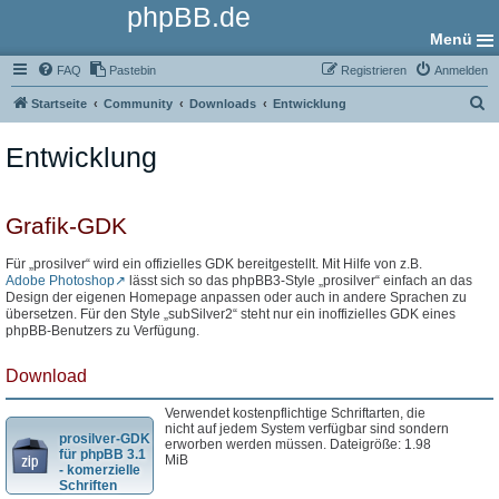
phpBB.de
Menü
FAQ
Pastebin
Registrieren
Anmelden
S
Startseite
Community
Downloads
Entwicklung
u
Entwicklung
c
h
e
Grafik-GDK
Für „prosilver“ wird ein offizielles GDK bereitgestellt. Mit Hilfe von z.B.
Adobe Photoshop
lässt sich so das phpBB3-Style „prosilver“ einfach an das
Design der eigenen Homepage anpassen oder auch in andere Sprachen zu
übersetzen. Für den Style „subSilver2“ steht nur ein inoffizielles GDK eines
phpBB-Benutzers zu Verfügung.
Download
Verwendet kostenpflichtige Schriftarten, die
nicht auf jedem System verfügbar sind sondern
prosilver-GDK
erworben werden müssen. Dateigröße: 1.98
für phpBB 3.1
MiB
- komerzielle
Schriften