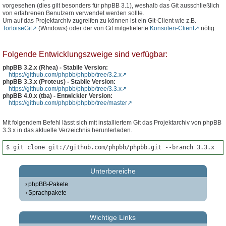
vorgesehen (dies gilt besonders für phpBB 3.1), weshalb das Git ausschließlich
von erfahrenen Benutzern verwendet werden sollte.
Um auf das Projektarchiv zugreifen zu können ist ein Git-Client wie z.B.
TortoiseGit
(Windows) oder der von Git mitgelieferte
Konsolen-Client
nötig.
Folgende Entwicklungszweige sind verfügbar:
phpBB 3.2.x (Rhea) - Stabile Version:
https://github.com/phpbb/phpbb/tree/3.2.x
phpBB 3.3.x (Proteus) - Stabile Version:
https://github.com/phpbb/phpbb/tree/3.3.x
phpBB 4.0.x (tba) - Entwickler Version:
https://github.com/phpbb/phpbb/tree/master
Mit folgendem Befehl lässt sich mit installiertem Git das Projektarchiv von phpBB
3.3.x in das aktuelle Verzeichnis herunterladen.
$ git clone git://github.com/phpbb/phpbb.git --branch 3.3.x
Unterbereiche
phpBB-Pakete
Sprachpakete
Wichtige Links