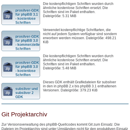
Die kostenpflichtigen Schriften wurden durch
ähnliche kostenlose Schriften ersetzt. Die
prosilver-GDK
Schriften sind im Paket enthalten.
für phpBB 3.1
Dateigröße: 5.31 MiB
- kostenlose
Schriften
Verwendet kostenpflichtige Schriftarten, die
nicht auf jedem System verfügbar sind sondern
prosilver-GDK
erworben werden müssen. Dateigröße: 498.21
für phpBB 3.0
KiB
- kommerzielle
Schriften
Die kostenpflichtigen Schriften wurden durch
ähnliche kostenlose Schriften ersetzt. Die
prosilver-GDK
Schriften sind im Paket enthalten.
für phpBB 3.0
Dateigröße: 5.48 MiB
- kostenlose
Schriften
Dieses GDK enthält Grafikdateien für subsilver
in den in phpBB 2.x bis phpBB 3.1 enthaltenen
subsilver und
Versionen. Dateigröße: 379.23 KiB
subsilver 2
GDK
Git Projektarchiv
Zur Versionsverwaltung des phpBB-Quellcodes kommt Git zum Einsatz. Die
Dateien im Projektarchiv sind unter Umständen nicht für den produktiven Einsatz