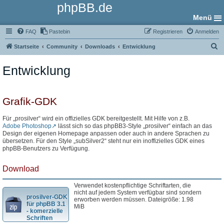
phpBB.de
Menü
FAQ
Pastebin
Registrieren
Anmelden
S
Startseite
Community
Downloads
Entwicklung
u
Entwicklung
c
h
e
Grafik-GDK
Für „prosilver“ wird ein offizielles GDK bereitgestellt. Mit Hilfe von z.B.
Adobe Photoshop
lässt sich so das phpBB3-Style „prosilver“ einfach an das
Design der eigenen Homepage anpassen oder auch in andere Sprachen zu
übersetzen. Für den Style „subSilver2“ steht nur ein inoffizielles GDK eines
phpBB-Benutzers zu Verfügung.
Download
Verwendet kostenpflichtige Schriftarten, die
nicht auf jedem System verfügbar sind sondern
prosilver-GDK
erworben werden müssen. Dateigröße: 1.98
für phpBB 3.1
MiB
- komerzielle
Schriften