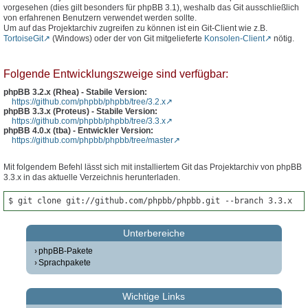
vorgesehen (dies gilt besonders für phpBB 3.1), weshalb das Git ausschließlich
von erfahrenen Benutzern verwendet werden sollte.
Um auf das Projektarchiv zugreifen zu können ist ein Git-Client wie z.B.
TortoiseGit
(Windows) oder der von Git mitgelieferte
Konsolen-Client
nötig.
Folgende Entwicklungszweige sind verfügbar:
phpBB 3.2.x (Rhea) - Stabile Version:
https://github.com/phpbb/phpbb/tree/3.2.x
phpBB 3.3.x (Proteus) - Stabile Version:
https://github.com/phpbb/phpbb/tree/3.3.x
phpBB 4.0.x (tba) - Entwickler Version:
https://github.com/phpbb/phpbb/tree/master
Mit folgendem Befehl lässt sich mit installiertem Git das Projektarchiv von phpBB
3.3.x in das aktuelle Verzeichnis herunterladen.
$ git clone git://github.com/phpbb/phpbb.git --branch 3.3.x
Unterbereiche
phpBB-Pakete
Sprachpakete
Wichtige Links