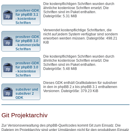
Die kostenpflichtigen Schriften wurden durch
ähnliche kostenlose Schriften ersetzt. Die
prosilver-GDK
Schriften sind im Paket enthalten.
für phpBB 3.1
Dateigröße: 5.31 MiB
- kostenlose
Schriften
Verwendet kostenpflichtige Schriftarten, die
nicht auf jedem System verfügbar sind sondern
prosilver-GDK
erworben werden müssen. Dateigröße: 498.21
für phpBB 3.0
KiB
- kommerzielle
Schriften
Die kostenpflichtigen Schriften wurden durch
ähnliche kostenlose Schriften ersetzt. Die
prosilver-GDK
Schriften sind im Paket enthalten.
für phpBB 3.0
Dateigröße: 5.48 MiB
- kostenlose
Schriften
Dieses GDK enthält Grafikdateien für subsilver
in den in phpBB 2.x bis phpBB 3.1 enthaltenen
subsilver und
Versionen. Dateigröße: 379.23 KiB
subsilver 2
GDK
Git Projektarchiv
Zur Versionsverwaltung des phpBB-Quellcodes kommt Git zum Einsatz. Die
Dateien im Projektarchiv sind unter Umständen nicht für den produktiven Einsatz