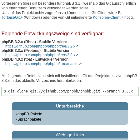
vorgesehen (dies gilt besonders für phpBB 3.1), weshalb das Git ausschließlich
von erfahrenen Benutzern verwendet werden sollte.
Um auf das Projektarchiv zugreifen zu können ist ein Git-Client wie z.B.
TortoiseGit
(Windows) oder der von Git mitgelieferte
Konsolen-Client
nötig.
Folgende Entwicklungszweige sind verfügbar:
phpBB 3.2.x (Rhea) - Stabile Version:
https://github.com/phpbb/phpbb/tree/3.2.x
phpBB 3.3.x (Proteus) - Stabile Version:
https://github.com/phpbb/phpbb/tree/3.3.x
phpBB 4.0.x (tba) - Entwickler Version:
https://github.com/phpbb/phpbb/tree/master
Mit folgendem Befehl lässt sich mit installiertem Git das Projektarchiv von phpBB
3.3.x in das aktuelle Verzeichnis herunterladen.
$ git clone git://github.com/phpbb/phpbb.git --branch 3.3.x
Unterbereiche
phpBB-Pakete
Sprachpakete
Wichtige Links