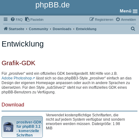
phpBB.de
Menü
FAQ
Pastebin
Registrieren
Anmelden
S
Startseite
Community
Downloads
Entwicklung
u
Entwicklung
c
h
e
Grafik-GDK
Für „prosilver“ wird ein offizielles GDK bereitgestellt. Mit Hilfe von z.B.
Adobe Photoshop
lässt sich so das phpBB3-Style „prosilver“ einfach an das
Design der eigenen Homepage anpassen oder auch in andere Sprachen zu
übersetzen. Für den Style „subSilver2“ steht nur ein inoffizielles GDK eines
phpBB-Benutzers zu Verfügung.
Download
Verwendet kostenpflichtige Schriftarten, die
nicht auf jedem System verfügbar sind sondern
prosilver-GDK
erworben werden müssen. Dateigröße: 1.98
für phpBB 3.1
MiB
- komerzielle
Schriften