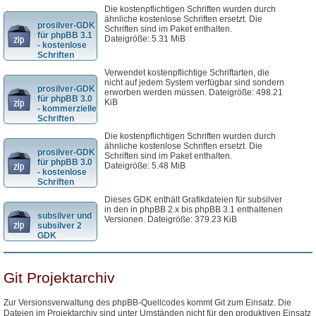
Die kostenpflichtigen Schriften wurden durch
ähnliche kostenlose Schriften ersetzt. Die
prosilver-GDK
Schriften sind im Paket enthalten.
für phpBB 3.1
Dateigröße: 5.31 MiB
- kostenlose
Schriften
Verwendet kostenpflichtige Schriftarten, die
nicht auf jedem System verfügbar sind sondern
prosilver-GDK
erworben werden müssen. Dateigröße: 498.21
für phpBB 3.0
KiB
- kommerzielle
Schriften
Die kostenpflichtigen Schriften wurden durch
ähnliche kostenlose Schriften ersetzt. Die
prosilver-GDK
Schriften sind im Paket enthalten.
für phpBB 3.0
Dateigröße: 5.48 MiB
- kostenlose
Schriften
Dieses GDK enthält Grafikdateien für subsilver
in den in phpBB 2.x bis phpBB 3.1 enthaltenen
subsilver und
Versionen. Dateigröße: 379.23 KiB
subsilver 2
GDK
Git Projektarchiv
Zur Versionsverwaltung des phpBB-Quellcodes kommt Git zum Einsatz. Die
Dateien im Projektarchiv sind unter Umständen nicht für den produktiven Einsatz