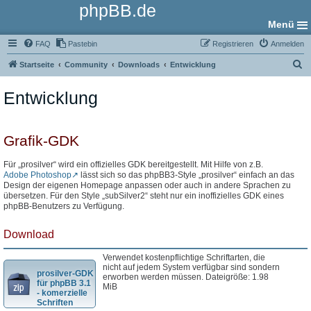
phpBB.de
Menü
FAQ
Pastebin
Registrieren
Anmelden
S
Startseite
Community
Downloads
Entwicklung
u
Entwicklung
c
h
e
Grafik-GDK
Für „prosilver“ wird ein offizielles GDK bereitgestellt. Mit Hilfe von z.B.
Adobe Photoshop
lässt sich so das phpBB3-Style „prosilver“ einfach an das
Design der eigenen Homepage anpassen oder auch in andere Sprachen zu
übersetzen. Für den Style „subSilver2“ steht nur ein inoffizielles GDK eines
phpBB-Benutzers zu Verfügung.
Download
Verwendet kostenpflichtige Schriftarten, die
nicht auf jedem System verfügbar sind sondern
prosilver-GDK
erworben werden müssen. Dateigröße: 1.98
für phpBB 3.1
MiB
- komerzielle
Schriften