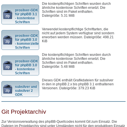
Die kostenpflichtigen Schriften wurden durch
ähnliche kostenlose Schriften ersetzt. Die
prosilver-GDK
Schriften sind im Paket enthalten.
für phpBB 3.1
Dateigröße: 5.31 MiB
- kostenlose
Schriften
Verwendet kostenpflichtige Schriftarten, die
nicht auf jedem System verfügbar sind sondern
prosilver-GDK
erworben werden müssen. Dateigröße: 498.21
für phpBB 3.0
KiB
- kommerzielle
Schriften
Die kostenpflichtigen Schriften wurden durch
ähnliche kostenlose Schriften ersetzt. Die
prosilver-GDK
Schriften sind im Paket enthalten.
für phpBB 3.0
Dateigröße: 5.48 MiB
- kostenlose
Schriften
Dieses GDK enthält Grafikdateien für subsilver
in den in phpBB 2.x bis phpBB 3.1 enthaltenen
subsilver und
Versionen. Dateigröße: 379.23 KiB
subsilver 2
GDK
Git Projektarchiv
Zur Versionsverwaltung des phpBB-Quellcodes kommt Git zum Einsatz. Die
Dateien im Projektarchiv sind unter Umständen nicht für den produktiven Einsatz