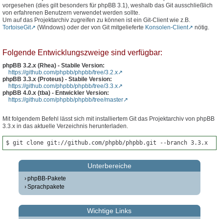
vorgesehen (dies gilt besonders für phpBB 3.1), weshalb das Git ausschließlich
von erfahrenen Benutzern verwendet werden sollte.
Um auf das Projektarchiv zugreifen zu können ist ein Git-Client wie z.B.
TortoiseGit
(Windows) oder der von Git mitgelieferte
Konsolen-Client
nötig.
Folgende Entwicklungszweige sind verfügbar:
phpBB 3.2.x (Rhea) - Stabile Version:
https://github.com/phpbb/phpbb/tree/3.2.x
phpBB 3.3.x (Proteus) - Stabile Version:
https://github.com/phpbb/phpbb/tree/3.3.x
phpBB 4.0.x (tba) - Entwickler Version:
https://github.com/phpbb/phpbb/tree/master
Mit folgendem Befehl lässt sich mit installiertem Git das Projektarchiv von phpBB
3.3.x in das aktuelle Verzeichnis herunterladen.
$ git clone git://github.com/phpbb/phpbb.git --branch 3.3.x
Unterbereiche
phpBB-Pakete
Sprachpakete
Wichtige Links