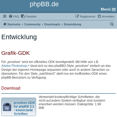
phpBB.de
Menü
FAQ
Pastebin
Registrieren
Anmelden
S
Startseite
Community
Downloads
Entwicklung
u
Entwicklung
c
h
e
Grafik-GDK
Für „prosilver“ wird ein offizielles GDK bereitgestellt. Mit Hilfe von z.B.
Adobe Photoshop
lässt sich so das phpBB3-Style „prosilver“ einfach an das
Design der eigenen Homepage anpassen oder auch in andere Sprachen zu
übersetzen. Für den Style „subSilver2“ steht nur ein inoffizielles GDK eines
phpBB-Benutzers zu Verfügung.
Download
Verwendet kostenpflichtige Schriftarten, die
nicht auf jedem System verfügbar sind sondern
prosilver-GDK
erworben werden müssen. Dateigröße: 1.98
für phpBB 3.1
MiB
- komerzielle
Schriften