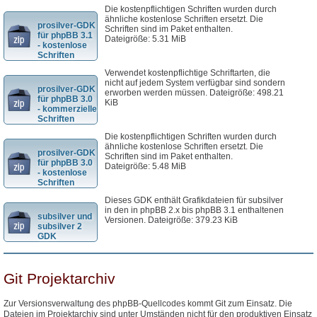
Die kostenpflichtigen Schriften wurden durch
ähnliche kostenlose Schriften ersetzt. Die
prosilver-GDK
Schriften sind im Paket enthalten.
für phpBB 3.1
Dateigröße: 5.31 MiB
- kostenlose
Schriften
Verwendet kostenpflichtige Schriftarten, die
nicht auf jedem System verfügbar sind sondern
prosilver-GDK
erworben werden müssen. Dateigröße: 498.21
für phpBB 3.0
KiB
- kommerzielle
Schriften
Die kostenpflichtigen Schriften wurden durch
ähnliche kostenlose Schriften ersetzt. Die
prosilver-GDK
Schriften sind im Paket enthalten.
für phpBB 3.0
Dateigröße: 5.48 MiB
- kostenlose
Schriften
Dieses GDK enthält Grafikdateien für subsilver
in den in phpBB 2.x bis phpBB 3.1 enthaltenen
subsilver und
Versionen. Dateigröße: 379.23 KiB
subsilver 2
GDK
Git Projektarchiv
Zur Versionsverwaltung des phpBB-Quellcodes kommt Git zum Einsatz. Die
Dateien im Projektarchiv sind unter Umständen nicht für den produktiven Einsatz