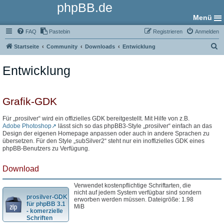
phpBB.de
Menü
FAQ
Pastebin
Registrieren
Anmelden
S
Startseite
Community
Downloads
Entwicklung
u
Entwicklung
c
h
e
Grafik-GDK
Für „prosilver“ wird ein offizielles GDK bereitgestellt. Mit Hilfe von z.B.
Adobe Photoshop
lässt sich so das phpBB3-Style „prosilver“ einfach an das
Design der eigenen Homepage anpassen oder auch in andere Sprachen zu
übersetzen. Für den Style „subSilver2“ steht nur ein inoffizielles GDK eines
phpBB-Benutzers zu Verfügung.
Download
Verwendet kostenpflichtige Schriftarten, die
nicht auf jedem System verfügbar sind sondern
prosilver-GDK
erworben werden müssen. Dateigröße: 1.98
für phpBB 3.1
MiB
- komerzielle
Schriften