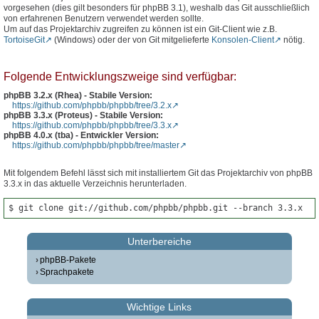
vorgesehen (dies gilt besonders für phpBB 3.1), weshalb das Git ausschließlich
von erfahrenen Benutzern verwendet werden sollte.
Um auf das Projektarchiv zugreifen zu können ist ein Git-Client wie z.B.
TortoiseGit
(Windows) oder der von Git mitgelieferte
Konsolen-Client
nötig.
Folgende Entwicklungszweige sind verfügbar:
phpBB 3.2.x (Rhea) - Stabile Version:
https://github.com/phpbb/phpbb/tree/3.2.x
phpBB 3.3.x (Proteus) - Stabile Version:
https://github.com/phpbb/phpbb/tree/3.3.x
phpBB 4.0.x (tba) - Entwickler Version:
https://github.com/phpbb/phpbb/tree/master
Mit folgendem Befehl lässt sich mit installiertem Git das Projektarchiv von phpBB
3.3.x in das aktuelle Verzeichnis herunterladen.
$ git clone git://github.com/phpbb/phpbb.git --branch 3.3.x
Unterbereiche
phpBB-Pakete
Sprachpakete
Wichtige Links