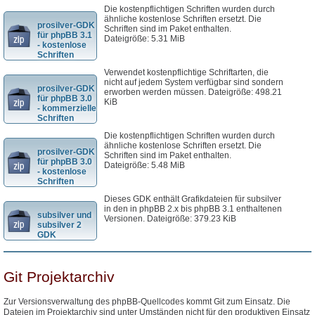
Die kostenpflichtigen Schriften wurden durch
ähnliche kostenlose Schriften ersetzt. Die
prosilver-GDK
Schriften sind im Paket enthalten.
für phpBB 3.1
Dateigröße: 5.31 MiB
- kostenlose
Schriften
Verwendet kostenpflichtige Schriftarten, die
nicht auf jedem System verfügbar sind sondern
prosilver-GDK
erworben werden müssen. Dateigröße: 498.21
für phpBB 3.0
KiB
- kommerzielle
Schriften
Die kostenpflichtigen Schriften wurden durch
ähnliche kostenlose Schriften ersetzt. Die
prosilver-GDK
Schriften sind im Paket enthalten.
für phpBB 3.0
Dateigröße: 5.48 MiB
- kostenlose
Schriften
Dieses GDK enthält Grafikdateien für subsilver
in den in phpBB 2.x bis phpBB 3.1 enthaltenen
subsilver und
Versionen. Dateigröße: 379.23 KiB
subsilver 2
GDK
Git Projektarchiv
Zur Versionsverwaltung des phpBB-Quellcodes kommt Git zum Einsatz. Die
Dateien im Projektarchiv sind unter Umständen nicht für den produktiven Einsatz