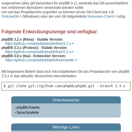
vorgesehen (dies gilt besonders für phpBB 3.1), weshalb das Git ausschließlich
von erfahrenen Benutzern verwendet werden sollte.
Um auf das Projektarchiv zugreifen zu können ist ein Git-Client wie z.B.
TortoiseGit
(Windows) oder der von Git mitgelieferte
Konsolen-Client
nötig.
Folgende Entwicklungszweige sind verfügbar:
phpBB 3.2.x (Rhea) - Stabile Version:
https://github.com/phpbb/phpbb/tree/3.2.x
phpBB 3.3.x (Proteus) - Stabile Version:
https://github.com/phpbb/phpbb/tree/3.3.x
phpBB 4.0.x (tba) - Entwickler Version:
https://github.com/phpbb/phpbb/tree/master
Mit folgendem Befehl lässt sich mit installiertem Git das Projektarchiv von phpBB
3.3.x in das aktuelle Verzeichnis herunterladen.
$ git clone git://github.com/phpbb/phpbb.git --branch 3.3.x
Unterbereiche
phpBB-Pakete
Sprachpakete
Wichtige Links