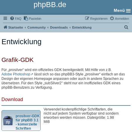
phpBB.de
Menü
FAQ
Pastebin
Registrieren
Anmelden
S
Startseite
Community
Downloads
Entwicklung
u
Entwicklung
c
h
e
Grafik-GDK
Für „prosilver“ wird ein offizielles GDK bereitgestellt. Mit Hilfe von z.B.
Adobe Photoshop
lässt sich so das phpBB3-Style „prosilver“ einfach an das
Design der eigenen Homepage anpassen oder auch in andere Sprachen zu
übersetzen. Für den Style „subSilver2“ steht nur ein inoffizielles GDK eines
phpBB-Benutzers zu Verfügung.
Download
Verwendet kostenpflichtige Schriftarten, die
nicht auf jedem System verfügbar sind sondern
prosilver-GDK
erworben werden müssen. Dateigröße: 1.98
für phpBB 3.1
MiB
- komerzielle
Schriften