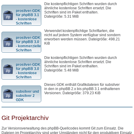
Die kostenpflichtigen Schriften wurden durch
ähnliche kostenlose Schriften ersetzt. Die
prosilver-GDK
Schriften sind im Paket enthalten.
für phpBB 3.1
Dateigröße: 5.31 MiB
- kostenlose
Schriften
Verwendet kostenpflichtige Schriftarten, die
nicht auf jedem System verfügbar sind sondern
prosilver-GDK
erworben werden müssen. Dateigröße: 498.21
für phpBB 3.0
KiB
- kommerzielle
Schriften
Die kostenpflichtigen Schriften wurden durch
ähnliche kostenlose Schriften ersetzt. Die
prosilver-GDK
Schriften sind im Paket enthalten.
für phpBB 3.0
Dateigröße: 5.48 MiB
- kostenlose
Schriften
Dieses GDK enthält Grafikdateien für subsilver
in den in phpBB 2.x bis phpBB 3.1 enthaltenen
subsilver und
Versionen. Dateigröße: 379.23 KiB
subsilver 2
GDK
Git Projektarchiv
Zur Versionsverwaltung des phpBB-Quellcodes kommt Git zum Einsatz. Die
Dateien im Projektarchiv sind unter Umständen nicht für den produktiven Einsatz