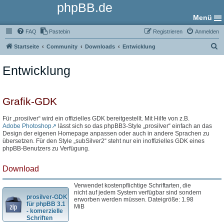
phpBB.de
Menü
FAQ
Pastebin
Registrieren
Anmelden
S
Startseite
Community
Downloads
Entwicklung
u
Entwicklung
c
h
e
Grafik-GDK
Für „prosilver“ wird ein offizielles GDK bereitgestellt. Mit Hilfe von z.B.
Adobe Photoshop
lässt sich so das phpBB3-Style „prosilver“ einfach an das
Design der eigenen Homepage anpassen oder auch in andere Sprachen zu
übersetzen. Für den Style „subSilver2“ steht nur ein inoffizielles GDK eines
phpBB-Benutzers zu Verfügung.
Download
Verwendet kostenpflichtige Schriftarten, die
nicht auf jedem System verfügbar sind sondern
prosilver-GDK
erworben werden müssen. Dateigröße: 1.98
für phpBB 3.1
MiB
- komerzielle
Schriften