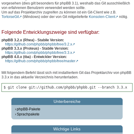
vorgesehen (dies gilt besonders für phpBB 3.1), weshalb das Git ausschließlich
von erfahrenen Benutzern verwendet werden sollte.
Um auf das Projektarchiv zugreifen zu können ist ein Git-Client wie z.B.
TortoiseGit
(Windows) oder der von Git mitgelieferte
Konsolen-Client
nötig.
Folgende Entwicklungszweige sind verfügbar:
phpBB 3.2.x (Rhea) - Stabile Version:
https://github.com/phpbb/phpbb/tree/3.2.x
phpBB 3.3.x (Proteus) - Stabile Version:
https://github.com/phpbb/phpbb/tree/3.3.x
phpBB 4.0.x (tba) - Entwickler Version:
https://github.com/phpbb/phpbb/tree/master
Mit folgendem Befehl lässt sich mit installiertem Git das Projektarchiv von phpBB
3.3.x in das aktuelle Verzeichnis herunterladen.
$ git clone git://github.com/phpbb/phpbb.git --branch 3.3.x
Unterbereiche
phpBB-Pakete
Sprachpakete
Wichtige Links