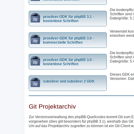
Die kostenpfli
Schriften sind 
prosilver-GDK für phpBB 3.1 -
Dateigröße: 5.
kostenlose Schriften
Verwendet kost
erworben werd
prosilver-GDK für phpBB 3.0 -
kommerzielle Schriften
Die kostenpfli
Schriften sind 
prosilver-GDK für phpBB 3.0 -
Dateigröße: 5.
kostenlose Schriften
Dieses GDK ent
Versionen. Dat
subsilver und subsilver 2 GDK
Git Projektarchiv
Zur Versionsverwaltung des phpBB-Quellcodes kommt Git zum Eins
vorgesehen (dies gilt besonders für phpBB 3.1), weshalb das Git
Um auf das Projektarchiv zugreifen zu können ist ein Git-Client w