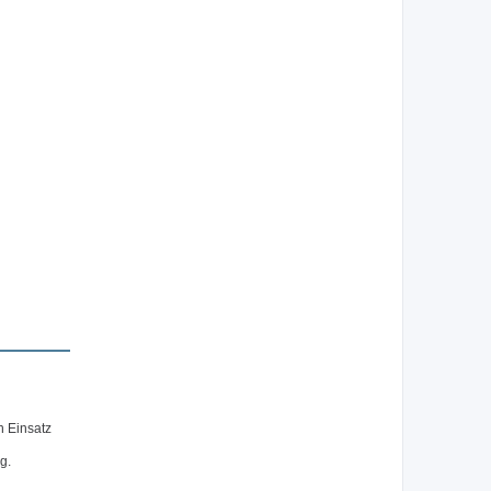
n Einsatz
g.