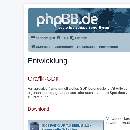
Schnellzugriff
FAQ
Pastebin
Startseite
Community
Downloads
Entwicklung
Entwicklung
Grafik-GDK
Für „prosilver“ wird ein offizielles GDK bereitgestellt. Mit Hilfe von
eigenen Homepage anpassen oder auch in andere Sprachen zu übe
zu Verfügung.
Download
Verwendet kost
erworben werd
prosilver-GDK für phpBB 3.1 -
komerzielle Schriften