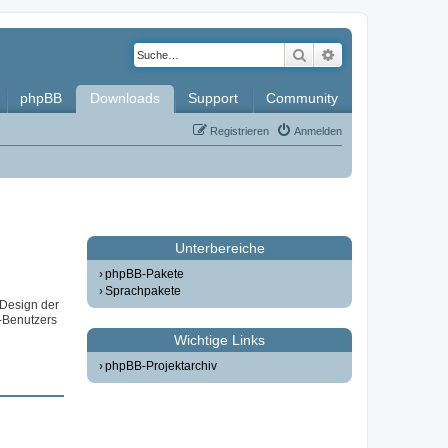
Suche
Erweiterte Such
phpBB
Downloads
Support
Community
Registrieren
Anmelden
Unterbereiche
phpBB-Pakete
Sprachpakete
 Design der
-Benutzers
Wichtige Links
phpBB-Projektarchiv