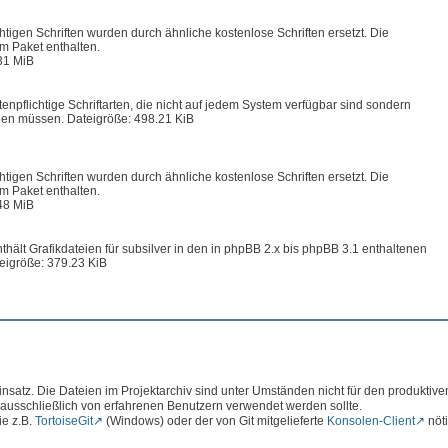
chtigen Schriften wurden durch ähnliche kostenlose Schriften ersetzt. Die
im Paket enthalten.
31 MiB
enpflichtige Schriftarten, die nicht auf jedem System verfügbar sind sondern
en müssen. Dateigröße: 498.21 KiB
chtigen Schriften wurden durch ähnliche kostenlose Schriften ersetzt. Die
im Paket enthalten.
48 MiB
hält Grafikdateien für subsilver in den in phpBB 2.x bis phpBB 3.1 enthaltenen
eigröße: 379.23 KiB
atz. Die Dateien im Projektarchiv sind unter Umständen nicht für den produktive
 ausschließlich von erfahrenen Benutzern verwendet werden sollte.
ie z.B.
TortoiseGit
(Windows) oder der von Git mitgelieferte
Konsolen-Client
nöti