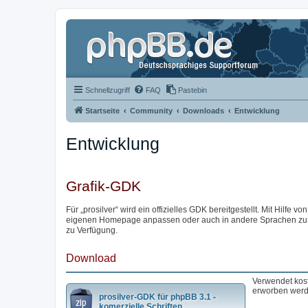
Schnellzugriff
FAQ
Pastebin
Startseite
Community
Downloads
Entwicklung
Entwicklung
Grafik-GDK
Für „prosilver“ wird ein offizielles GDK bereitgestellt. Mit Hilfe von
eigenen Homepage anpassen oder auch in andere Sprachen zu übe
zu Verfügung.
Download
Verwendet kost
erworben werd
prosilver-GDK für phpBB 3.1 -
komerzielle Schriften