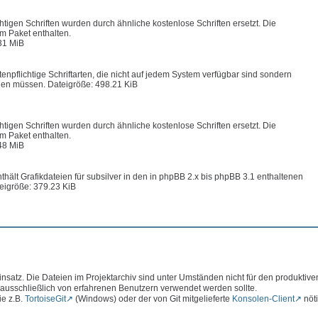
chtigen Schriften wurden durch ähnliche kostenlose Schriften ersetzt. Die
im Paket enthalten.
31 MiB
enpflichtige Schriftarten, die nicht auf jedem System verfügbar sind sondern
en müssen. Dateigröße: 498.21 KiB
chtigen Schriften wurden durch ähnliche kostenlose Schriften ersetzt. Die
im Paket enthalten.
48 MiB
hält Grafikdateien für subsilver in den in phpBB 2.x bis phpBB 3.1 enthaltenen
eigröße: 379.23 KiB
atz. Die Dateien im Projektarchiv sind unter Umständen nicht für den produktive
 ausschließlich von erfahrenen Benutzern verwendet werden sollte.
ie z.B.
TortoiseGit
(Windows) oder der von Git mitgelieferte
Konsolen-Client
nöti