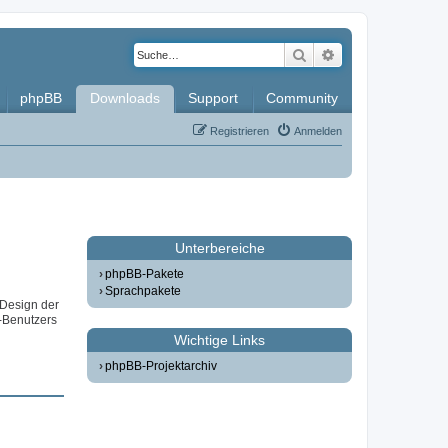
Suche
Erweiterte Such
phpBB
Downloads
Support
Community
Registrieren
Anmelden
Unterbereiche
phpBB-Pakete
Sprachpakete
 Design der
-Benutzers
Wichtige Links
phpBB-Projektarchiv