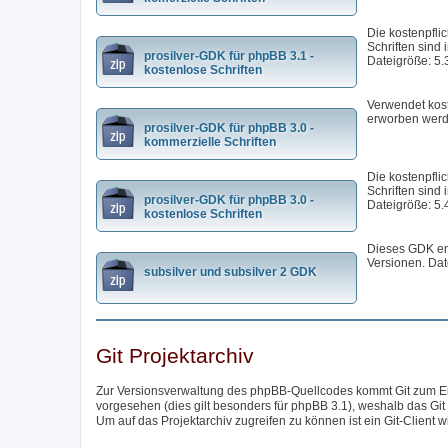
Die kostenpfli
Schriften sind 
prosilver-GDK für phpBB 3.1 -
Dateigröße: 5.
kostenlose Schriften
Verwendet kost
erworben werd
prosilver-GDK für phpBB 3.0 -
kommerzielle Schriften
Die kostenpfli
Schriften sind 
prosilver-GDK für phpBB 3.0 -
Dateigröße: 5.
kostenlose Schriften
Dieses GDK ent
Versionen. Dat
subsilver und subsilver 2 GDK
Git Projektarchiv
Zur Versionsverwaltung des phpBB-Quellcodes kommt Git zum Eins
vorgesehen (dies gilt besonders für phpBB 3.1), weshalb das Git
Um auf das Projektarchiv zugreifen zu können ist ein Git-Client w