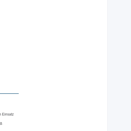
n Einsatz
g.