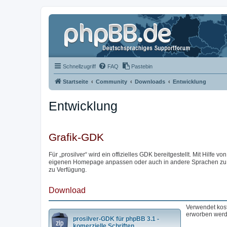
Schnellzugriff
FAQ
Pastebin
Startseite
Community
Downloads
Entwicklung
Entwicklung
Grafik-GDK
Für „prosilver“ wird ein offizielles GDK bereitgestellt. Mit Hilfe von
eigenen Homepage anpassen oder auch in andere Sprachen zu übe
zu Verfügung.
Download
Verwendet kost
erworben werd
prosilver-GDK für phpBB 3.1 -
komerzielle Schriften