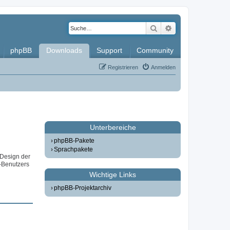
Suche
Erweiterte Such
phpBB
Downloads
Support
Community
Registrieren
Anmelden
Unterbereiche
phpBB-Pakete
Sprachpakete
 Design der
-Benutzers
Wichtige Links
phpBB-Projektarchiv