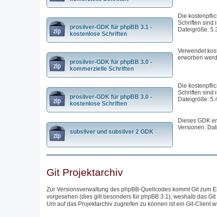
Die kostenpfli
Schriften sind 
prosilver-GDK für phpBB 3.1 -
Dateigröße: 5.
kostenlose Schriften
Verwendet kost
erworben werd
prosilver-GDK für phpBB 3.0 -
kommerzielle Schriften
Die kostenpfli
Schriften sind 
prosilver-GDK für phpBB 3.0 -
Dateigröße: 5.
kostenlose Schriften
Dieses GDK ent
Versionen. Dat
subsilver und subsilver 2 GDK
Git Projektarchiv
Zur Versionsverwaltung des phpBB-Quellcodes kommt Git zum Eins
vorgesehen (dies gilt besonders für phpBB 3.1), weshalb das Git
Um auf das Projektarchiv zugreifen zu können ist ein Git-Client w