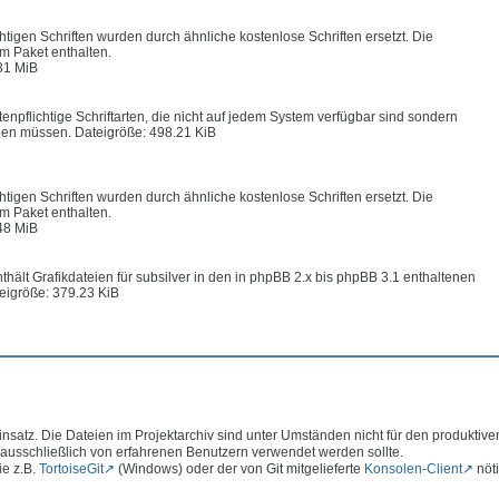
chtigen Schriften wurden durch ähnliche kostenlose Schriften ersetzt. Die
im Paket enthalten.
31 MiB
enpflichtige Schriftarten, die nicht auf jedem System verfügbar sind sondern
en müssen. Dateigröße: 498.21 KiB
chtigen Schriften wurden durch ähnliche kostenlose Schriften ersetzt. Die
im Paket enthalten.
48 MiB
hält Grafikdateien für subsilver in den in phpBB 2.x bis phpBB 3.1 enthaltenen
eigröße: 379.23 KiB
atz. Die Dateien im Projektarchiv sind unter Umständen nicht für den produktive
 ausschließlich von erfahrenen Benutzern verwendet werden sollte.
ie z.B.
TortoiseGit
(Windows) oder der von Git mitgelieferte
Konsolen-Client
nöti