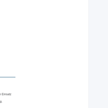
n Einsatz
g.