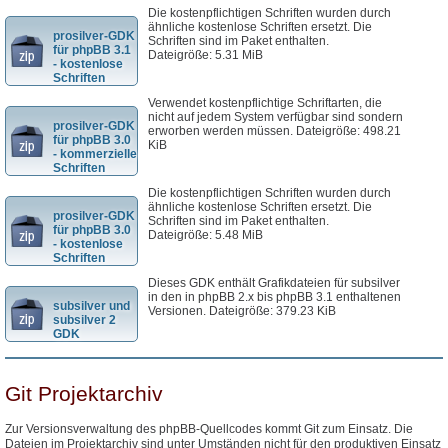
Die kostenpflichtigen Schriften wurden durch
ähnliche kostenlose Schriften ersetzt. Die
prosilver-GDK
Schriften sind im Paket enthalten.
für phpBB 3.1
Dateigröße: 5.31 MiB
- kostenlose
Schriften
Verwendet kostenpflichtige Schriftarten, die
nicht auf jedem System verfügbar sind sondern
prosilver-GDK
erworben werden müssen. Dateigröße: 498.21
für phpBB 3.0
KiB
- kommerzielle
Schriften
Die kostenpflichtigen Schriften wurden durch
ähnliche kostenlose Schriften ersetzt. Die
prosilver-GDK
Schriften sind im Paket enthalten.
für phpBB 3.0
Dateigröße: 5.48 MiB
- kostenlose
Schriften
Dieses GDK enthält Grafikdateien für subsilver
in den in phpBB 2.x bis phpBB 3.1 enthaltenen
subsilver und
Versionen. Dateigröße: 379.23 KiB
subsilver 2
GDK
Git Projektarchiv
Zur Versionsverwaltung des phpBB-Quellcodes kommt Git zum Einsatz. Die
Dateien im Projektarchiv sind unter Umständen nicht für den produktiven Einsatz