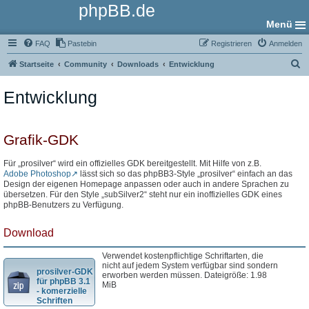
phpBB.de
Menü
FAQ
Pastebin
Registrieren
Anmelden
S
Startseite
Community
Downloads
Entwicklung
u
Entwicklung
c
h
e
Grafik-GDK
Für „prosilver“ wird ein offizielles GDK bereitgestellt. Mit Hilfe von z.B.
Adobe Photoshop
lässt sich so das phpBB3-Style „prosilver“ einfach an das
Design der eigenen Homepage anpassen oder auch in andere Sprachen zu
übersetzen. Für den Style „subSilver2“ steht nur ein inoffizielles GDK eines
phpBB-Benutzers zu Verfügung.
Download
Verwendet kostenpflichtige Schriftarten, die
nicht auf jedem System verfügbar sind sondern
prosilver-GDK
erworben werden müssen. Dateigröße: 1.98
für phpBB 3.1
MiB
- komerzielle
Schriften