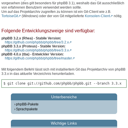
vorgesehen (dies gilt besonders für phpBB 3.1), weshalb das Git ausschließlich
von erfahrenen Benutzern verwendet werden sollte.
Um auf das Projektarchiv zugreifen zu können ist ein Git-Client wie z.B.
TortoiseGit
(Windows) oder der von Git mitgelieferte
Konsolen-Client
nötig.
Folgende Entwicklungszweige sind verfügbar:
phpBB 3.2.x (Rhea) - Stabile Version:
https://github.com/phpbb/phpbb/tree/3.2.x
phpBB 3.3.x (Proteus) - Stabile Version:
https://github.com/phpbb/phpbb/tree/3.3.x
phpBB 4.0.x (tba) - Entwickler Version:
https://github.com/phpbb/phpbb/tree/master
Mit folgendem Befehl lässt sich mit installiertem Git das Projektarchiv von phpBB
3.3.x in das aktuelle Verzeichnis herunterladen.
$ git clone git://github.com/phpbb/phpbb.git --branch 3.3.x
Unterbereiche
phpBB-Pakete
Sprachpakete
Wichtige Links