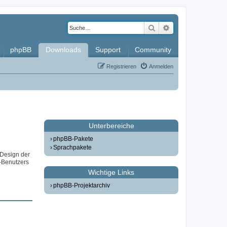
Suche
Erweiterte Such
phpBB
Downloads
Support
Community
Registrieren
Anmelden
Unterbereiche
phpBB-Pakete
Sprachpakete
 Design der
-Benutzers
Wichtige Links
phpBB-Projektarchiv