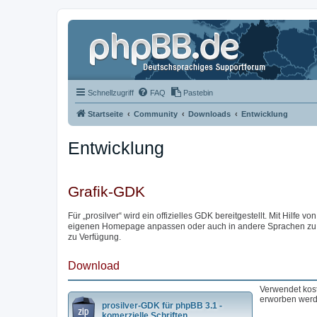
Schnellzugriff
FAQ
Pastebin
Startseite
Community
Downloads
Entwicklung
Entwicklung
Grafik-GDK
Für „prosilver“ wird ein offizielles GDK bereitgestellt. Mit Hilfe von
eigenen Homepage anpassen oder auch in andere Sprachen zu übe
zu Verfügung.
Download
Verwendet kost
erworben werd
prosilver-GDK für phpBB 3.1 -
komerzielle Schriften