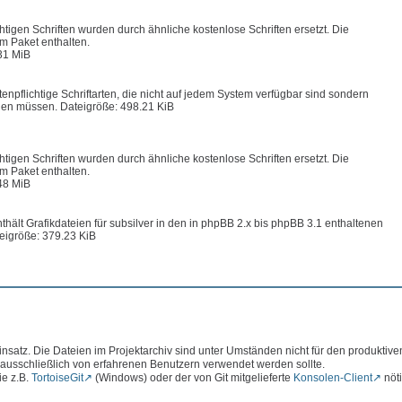
chtigen Schriften wurden durch ähnliche kostenlose Schriften ersetzt. Die
im Paket enthalten.
31 MiB
enpflichtige Schriftarten, die nicht auf jedem System verfügbar sind sondern
en müssen. Dateigröße: 498.21 KiB
chtigen Schriften wurden durch ähnliche kostenlose Schriften ersetzt. Die
im Paket enthalten.
48 MiB
hält Grafikdateien für subsilver in den in phpBB 2.x bis phpBB 3.1 enthaltenen
eigröße: 379.23 KiB
atz. Die Dateien im Projektarchiv sind unter Umständen nicht für den produktive
 ausschließlich von erfahrenen Benutzern verwendet werden sollte.
ie z.B.
TortoiseGit
(Windows) oder der von Git mitgelieferte
Konsolen-Client
nöti