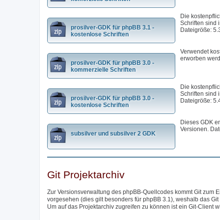
Die kostenpfli
Schriften sind 
prosilver-GDK für phpBB 3.1 -
Dateigröße: 5.
kostenlose Schriften
Verwendet kost
erworben werd
prosilver-GDK für phpBB 3.0 -
kommerzielle Schriften
Die kostenpfli
Schriften sind 
prosilver-GDK für phpBB 3.0 -
Dateigröße: 5.
kostenlose Schriften
Dieses GDK ent
Versionen. Dat
subsilver und subsilver 2 GDK
Git Projektarchiv
Zur Versionsverwaltung des phpBB-Quellcodes kommt Git zum Eins
vorgesehen (dies gilt besonders für phpBB 3.1), weshalb das Git
Um auf das Projektarchiv zugreifen zu können ist ein Git-Client w