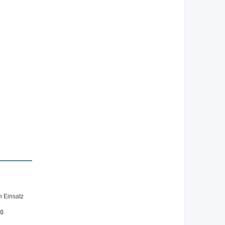
n Einsatz
g.